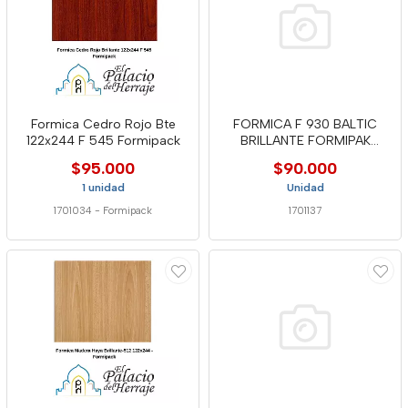
Formica Cedro Rojo Bte
FORMICA F 930 BALTIC
122x244 F 545 Formipack
BRILLANTE FORMIPAK
122X244
$95.000
$90.000
1 unidad
Unidad
1701034
-
Formipack
1701137