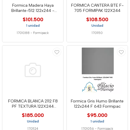
Formica Madera Haya
FORMICA CANTERA BTE F-
Brillante-512 122x244 -
705 FORMIPAK 122X244
Formip
$101.500
$108.500
1 unidad
Unidad
1701088
-
Formipack
1701150
FORMICA BLANCA 2112 F8
Formica Gris Humo Brillante
PF TEXTURA 122X244
122x244 F 643 Formipac
LAMITECH
$185.000
$95.000
Unidad
1 unidad
1701124
1701056
-
Formipack