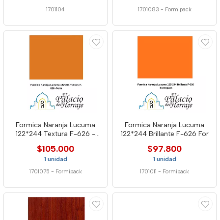
1701104
1701083
-
Formipack
Formica Naranja Lucuma
Formica Naranja Lucuma
122*244 Textura F-626 -
122*244 Brillante F-626 For
Form
$105.000
$97.800
1 unidad
1 unidad
1701075
-
Formipack
1701011
-
Formipack