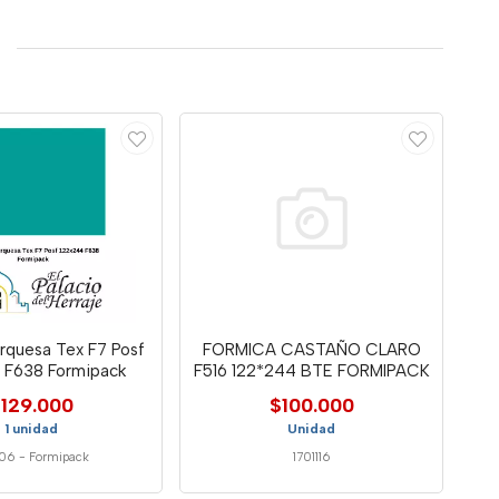
rquesa Tex F7 Posf
FORMICA CASTAÑO CLARO
 F638 Formipack
F516 122*244 BTE FORMIPACK
129.000
$100.000
1 unidad
Unidad
106
-
Formipack
1701116