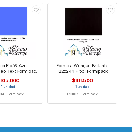
ca F 669 Azul
Formica Wengue Brillante
neo Text Formipack
122x244 F 551 Formipack
12
105.000
$101.500
1 unidad
1 unidad
014
-
Formipack
1701107
-
Formipack