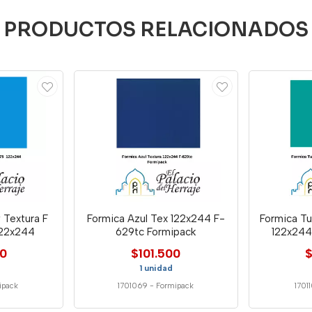
PRODUCTOS RELACIONADOS
 Textura F
Formica Azul Tex 122x244 F-
Formica Tu
122x244
629tc Formipack
122x244
00
$101.500
$
1 unidad
ipack
1701069
-
Formipack
1701