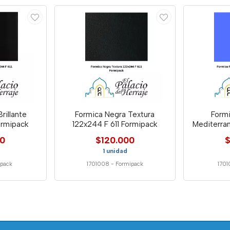
rillante
Formica Negra Textura
Formi
ormipack
122x244 F 611 Formipack
Mediterra
00
$120.000
$
1 unidad
ipack
1701008
-
Formipack
1701