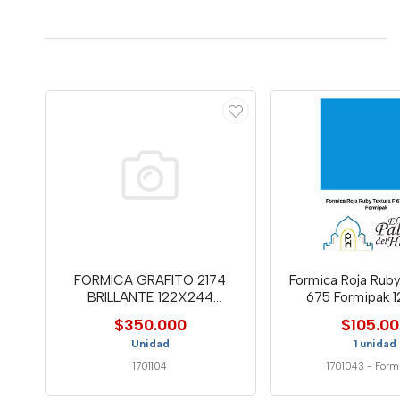
FORMICA GRAFITO 2174
Formica Roja Ruby
BRILLANTE 122X244
675 Formipak 
LAMITECH
$350.000
$105.0
Unidad
1 unidad
1701104
1701043
-
Form