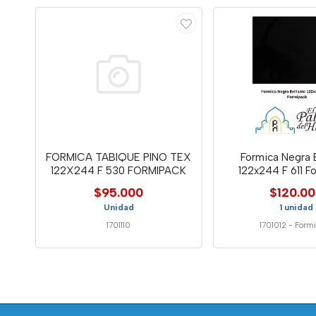
FORMICA TABIQUE PINO TEX
Formica Negra B
122X244 F 530 FORMIPACK
122x244 F 611 F
$95.000
$120.0
Unidad
1 unidad
1701110
1701012
-
Form