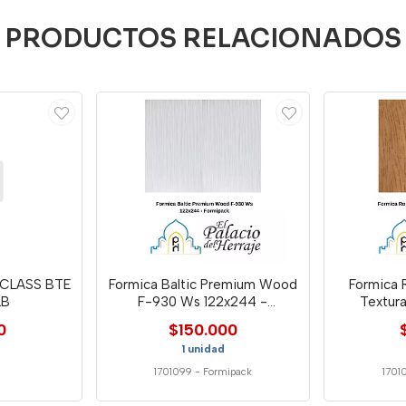
PRODUCTOS RELACIONADOS
CLASS BTE
Formica Baltic Premium Wood
Formica 
LB
F-930 Ws 122x244 -
Textur
Formipack
0
$150.000
1 unidad
1701099
-
Formipack
1701