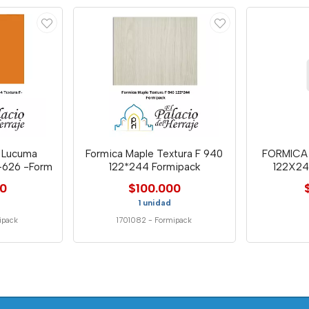
a Lucuma
Formica Maple Textura F 940
FORMICA 
-626 -Form
122*244 Formipack
122X24
00
$100.000
1 unidad
ipack
1701082
-
Formipack