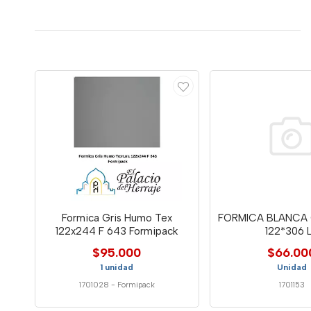
Formica Gris Humo Tex
FORMICA BLANCA 
122x244 F 643 Formipack
122*306 
$95.000
$66.00
1 unidad
Unidad
1701028
-
Formipack
1701153