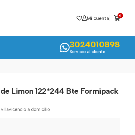
0
Mi cuenta
3024010898
Servicio al cliente
rde Limon 122*244 Bte Formipack
villavicencio a domicilio