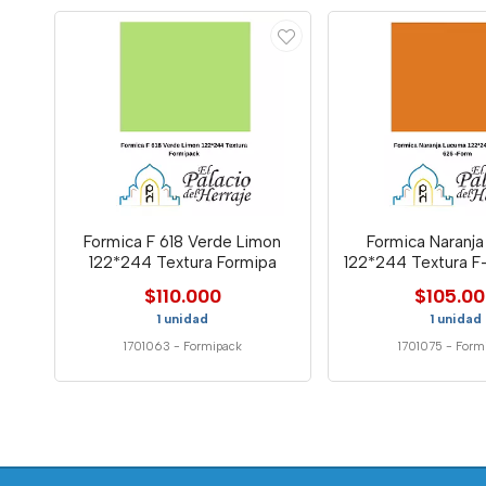
Formica F 618 Verde Limon
Formica Naranj
122*244 Textura Formipa
122*244 Textura F
$110.000
$105.0
1 unidad
1 unidad
1701063
-
Formipack
1701075
-
Form