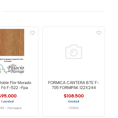
Roble Flor Morado
FORMICA CANTERA BTE F-
a F6 F-522 -Fpa
705 FORMIPAK 122X244
$95.000
$108.500
1 unidad
Unidad
055
-
Formipack
1701150