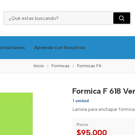
Formica F 618 Verde Limon 122*244 Bte Formipack
ontáctanos
Aprende con Nosotros
Inicio
Formicas
Formicas F6
Formica F 618 Ve
1 unidad
Lamina para enchapar formica 
Precio
$95.000