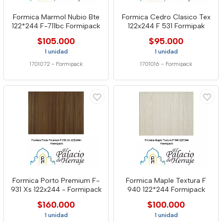
Formica Marmol Nubio Bte
Formica Cedro Clasico Tex
122*244 F-711bc Formipack
122x244 F 531 Formipak
$105.000
$95.000
1 unidad
1 unidad
1701072
-
Formipack
1701016
-
Formipack
Formica Porto Premium F-
Formica Maple Textura F
931 Xs 122x244 - Formipack
940 122*244 Formipack
$160.000
$100.000
1 unidad
1 unidad