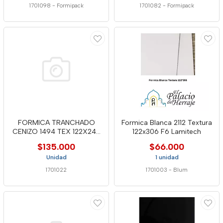
1701098
-
Formipack
1701082
-
Formipack
FORMICA TRANCHADO
Formica Blanca 2112 Textura
CENIZO 1494 TEX 122X244
122x306 F6 Lamitech
LAMITECH
$135.000
$66.000
Unidad
1 unidad
1701022
1701003
-
Blum