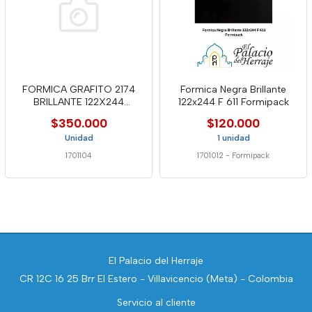
FORMICA GRAFITO 2174
Formica Negra Brillante
BRILLANTE 122X244
122x244 F 611 Formipack
LAMITECH
$350.000
$120.000
Unidad
1 unidad
1701104
1701012
-
Formipack
El Palacio del Herraje
CR 12C 16 25 Brr El Estero - Villavicencio (Meta) - Colombia
Servicio al cliente