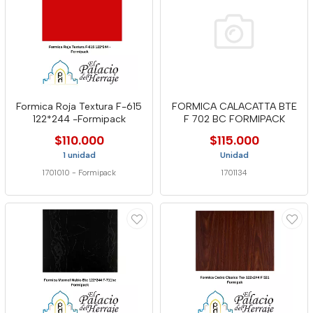
Formica Roja Textura F-615
FORMICA CALACATTA BTE
122*244 -Formipack
F 702 BC FORMIPACK
$110.000
$115.000
1 unidad
Unidad
1701010
-
Formipack
1701134