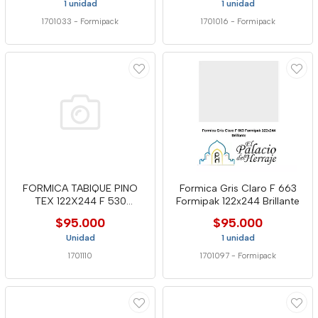
1 unidad
1 unidad
1701033
-
Formipack
1701016
-
Formipack
FORMICA TABIQUE PINO
Formica Gris Claro F 663
TEX 122X244 F 530
Formipak 122x244 Brillante
FORMIPACK
$95.000
$95.000
Unidad
1 unidad
1701110
1701097
-
Formipack