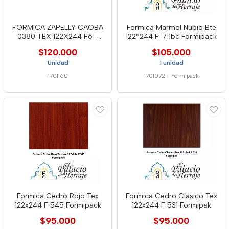
FORMICA ZAPELLY CAOBA
Formica Marmol Nubio Bte
0380 TEX 122X244 F6 -
122*244 F-711bc Formipack
LAMITE
$120.000
$105.000
Unidad
1 unidad
1701160
1701072
-
Formipack
Formica Cedro Rojo Tex
Formica Cedro Clasico Tex
122x244 F 545 Formipack
122x244 F 531 Formipak
$95.000
$95.000