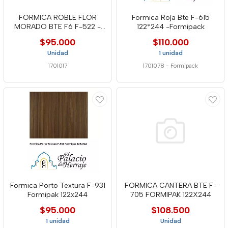
FORMICA ROBLE FLOR
Formica Roja Bte F-615
MORADO BTE F6 F-522 -
122*244 -Formipack
FPA
$95.000
$110.000
Unidad
1 unidad
1701017
1701078
-
Formipack
Formica Porto Textura F-931
FORMICA CANTERA BTE F-
Formipak 122x244
705 FORMIPAK 122X244
$95.000
$108.500
1 unidad
Unidad