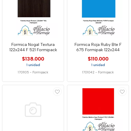
Formica Nogal Textura
Formica Roja Ruby Bte F
122x244 F 521 Formipack
675 Formipak 122x244
$138.000
$110.000
1 unidad
1 unidad
1701105
-
Formipack
1701042
-
Formipack