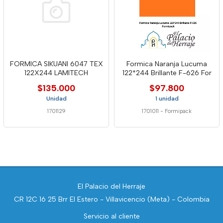
FORMICA SIKUANI 6047 TEX
Formica Naranja Lucuma
122X244 LAMITECH
122*244 Brillante F-626 For
$135.000
$97.800
Unidad
1 unidad
1701129
1701011
-
Formipack
El Palacio del Herraje
CR 12C 16 25 Brr El Estero - Villavicencio (Meta) - Colombia
Servicio al cliente