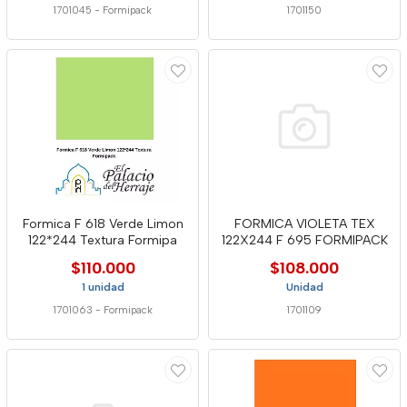
1701045
-
Formipack
1701150
Formica F 618 Verde Limon
FORMICA VIOLETA TEX
122*244 Textura Formipa
122X244 F 695 FORMIPACK
$110.000
$108.000
1 unidad
Unidad
1701063
-
Formipack
1701109