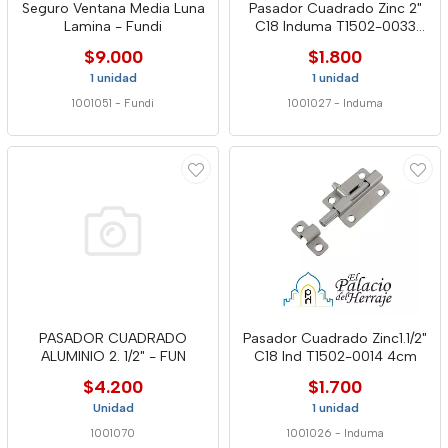
Seguro Ventana Media Luna
Pasador Cuadrado Zinc 2"
Lamina - Fundi
C18 Induma T1502-0033
5cm
$9.000
$1.800
1 unidad
1 unidad
1001051
-
Fundi
1001027
-
Induma
PASADOR CUADRADO
Pasador Cuadrado Zinc1.1/2"
ALUMINIO 2. 1/2" - FUN
C18 Ind T1502-0014 4cm
$4.200
$1.700
Unidad
1 unidad
1001070
1001026
-
Induma