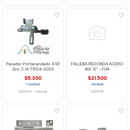
Pasador Portacandado 4.1/2
FALLEBA REDONDA ACERO
Zinc C.14 T1504-0003
INX 12" - FUN
$5.300
$21.500
1 unidad
Unidad
1001060
-
Induma
1001079