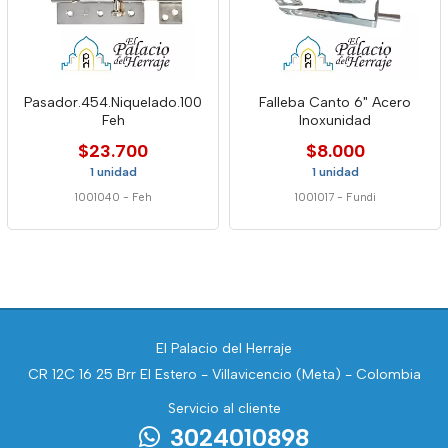
Pasador.454.Niquelado.100
Falleba Canto 6" Acero
Feh
Inoxunidad
$23.700
$8.000
1 unidad
1 unidad
1001040
-
Feh
1001017
-
Fundi
El Palacio del Herraje
CR 12C 16 25 Brr El Estero - Villavicencio (Meta) - Colombia
Servicio al cliente
3024010898