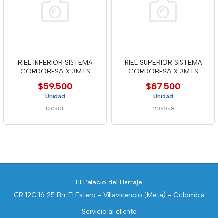
RIEL INFERIOR SISTEMA
RIEL SUPERIOR SISTEMA
CORDOBESA X 3MTS
CORDOBESA X 3MTS
PERALM27
PERALM26
$59.500
$87.500
Unidad
Unidad
1203011
1203058
El Palacio del Herraje
CR 12C 16 25 Brr El Estero - Villavicencio (Meta) - Colombia
Servicio al cliente