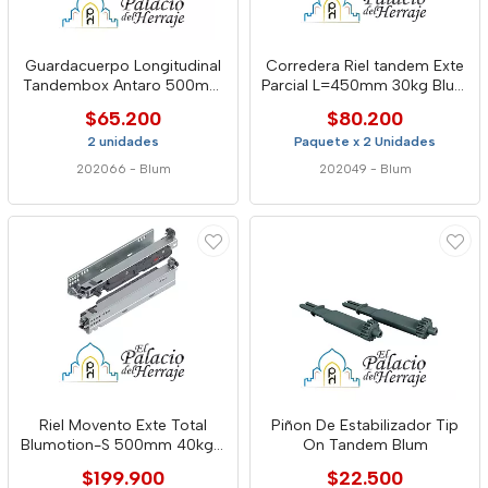
Guardacuerpo Longitudinal
Corredera Riel tandem Exte
Tandembox Antaro 500mm
Parcial L=450mm 30kg Blum
Blanco 22360035 Blum
6065542
$65.200
$80.200
2 unidades
Paquete x 2 Unidades
202066
-
Blum
202049
-
Blum
Riel Movento Exte Total
Piñon De Estabilizador Tip
Blumotion-S 500mm 40kg -
On Tandem Blum
Blum
$199.900
$22.500