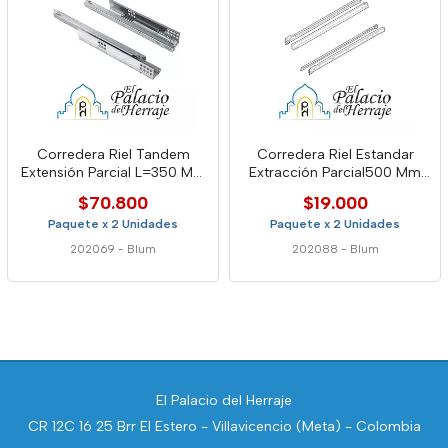
Corredera Riel Tandem
Corredera Riel Estandar
Extensión Parcial L=350 Mm
Extracción Parcial500 Mm
Blumotion Blum
25kg Blanco
$70.800
$19.000
Paquete x 2 Unidades
Paquete x 2 Unidades
202069
-
Blum
202088
-
Blum
El Palacio del Herraje
CR 12C 16 25 Brr El Estero - Villavicencio (Meta) - Colombia