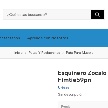
Esquinero Zocalo Aluminio Negro X 100mm Fimtie59pn
ontáctanos
Aprende con Nosotros
Inicio
Patas Y Rodachinas
Pata Para Mueble
Esquinero Zocal
Fimtie59pn
Unidad
Sin descripción
Precio