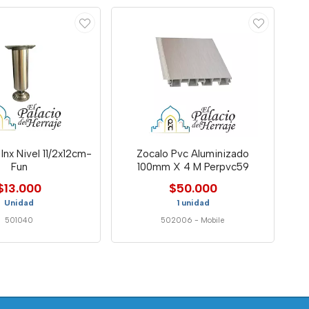
Inx Nivel 11/2x12cm-
Zocalo Pvc Aluminizado
Fun
100mm X 4 M Perpvc59
$13.000
$50.000
Unidad
1 unidad
501040
502006
-
Mobile