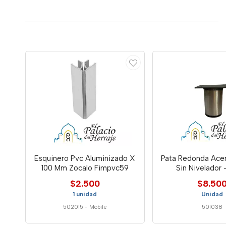
Esquinero Pvc Aluminizado X
Pata Redonda Acer
100 Mm Zocalo Fimpvc59
Sin Nivelador 
$2.500
$8.50
1 unidad
Unidad
502015
-
Mobile
501038