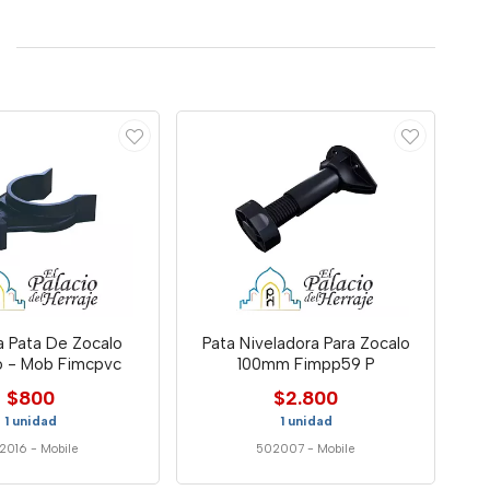
a Pata De Zocalo
Pata Niveladora Para Zocalo
o - Mob Fimcpvc
100mm Fimpp59 P
$800
$2.800
1 unidad
1 unidad
2016
-
Mobile
502007
-
Mobile