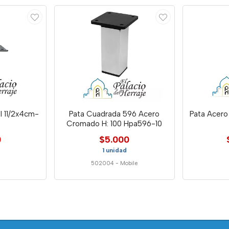
l 11/2x4cm-
Pata Cuadrada 596 Acero
Pata Acero 
Cromado H: 100 Hpa596-10
0
$5.000
1 unidad
502004
-
Mobile