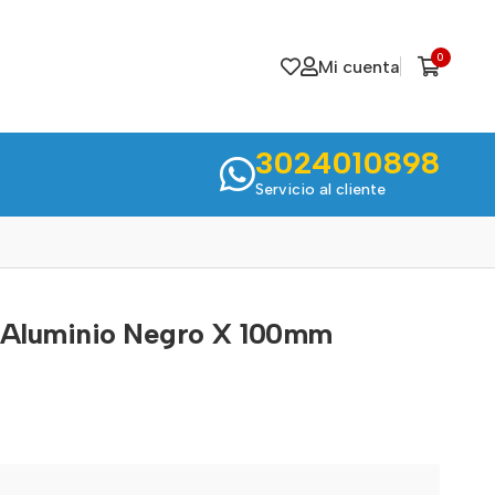
0
Mi cuenta
3024010898
Servicio al cliente
o Aluminio Negro X 100mm