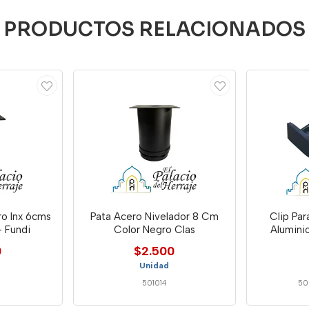
PRODUCTOS RELACIONADOS
o Inx 6cms
Pata Acero Nivelador 8 Cm
Clip Par
- Fundi
Color Negro Clas
Alumini
0
$2.500
Unidad
501014
50