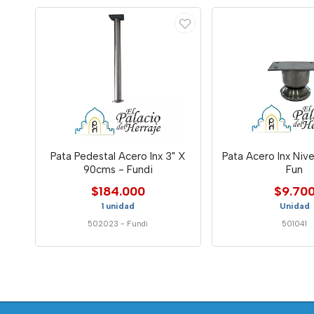
Pata Pedestal Acero Inx 3" X
Pata Acero Inx Nive
90cms - Fundi
Fun
$184.000
$9.70
1 unidad
Unidad
502023
-
Fundi
501041