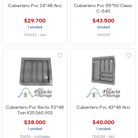
Cubiertero Pvc 24*48 Arci
Cubiertero Pvc 55*50 Clasic
C-540
$29.700
$43.500
1 unidad
Unidad
704022
-
Arci
704005
Cubiertero Pvc Recto 53*48
Cubiertero Pvc 43*48 Arci
Toin K311.060.903
$38.000
$40.000
1 unidad
1 unidad
704011
-
Unihopper
704024
-
Arci