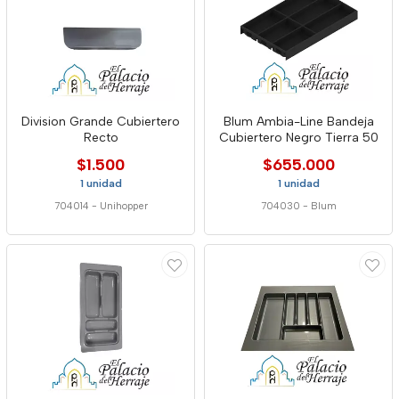
Division Grande Cubiertero
Blum Ambia-Line Bandeja
Recto
Cubiertero Negro Tierra 50
$1.500
$655.000
1 unidad
1 unidad
704014
-
Unihopper
704030
-
Blum