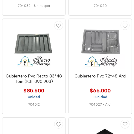
704032
-
Unihopper
704020
Cubiertero Pvc Recto 83*48
Cubiertero Pvc 72*48 Arci
Toin (K311.090.903)
$85.500
$66.000
Unidad
1 unidad
704012
704027
-
Arci