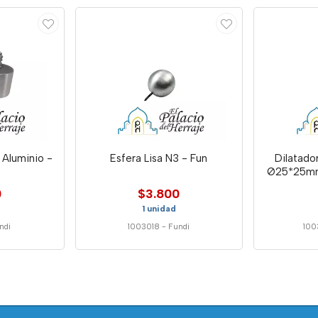
 Aluminio -
Esfera Lisa N3 - Fun
Dilatado
Ø25*25mm
0
$3.800
1 unidad
ndi
1003018
-
Fundi
100