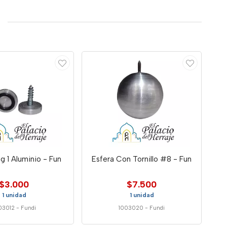
g 1 Aluminio - Fun
Esfera Con Tornillo #8 - Fun
$3.000
$7.500
1 unidad
1 unidad
03012
-
Fundi
1003020
-
Fundi