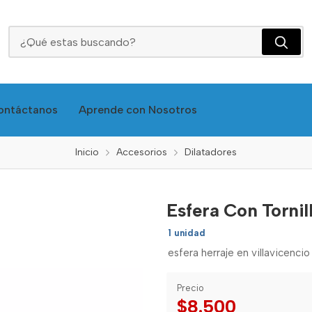
Esfera Con Tornillo #7 - Fun
ontáctanos
Aprende con Nosotros
Inicio
Accesorios
Dilatadores
Esfera Con Tornil
1 unidad
esfera herraje en villavicencio
Precio
$8.500