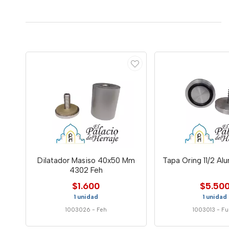
Dilatador Masiso 40x50 Mm
Tapa Oring 11/2 Alu
4302 Feh
$1.600
$5.50
1 unidad
1 unidad
1003026
-
Feh
1003013
-
Fu