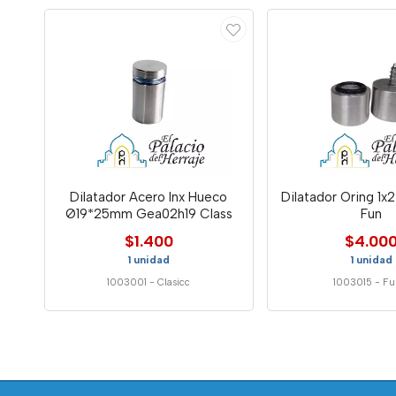
Dilatador Acero Inx Hueco
Dilatador Oring 1x2
Ø19*25mm Gea02h19 Class
Fun
$1.400
$4.00
1 unidad
1 unidad
1003001
-
Clasicc
1003015
-
Fu