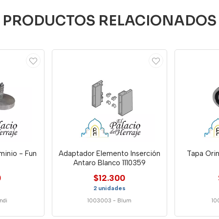
PRODUCTOS RELACIONADOS
minio - Fun
Adaptador Elemento Inserción
Tapa Orin
Antaro Blanco 1110359
0
$12.300
2 unidades
ndi
1003003
-
Blum
10