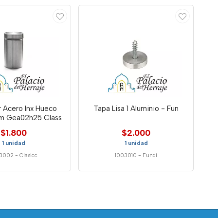
r Acero Inx Hueco
Tapa Lisa 1 Aluminio - Fun
 Gea02h25 Class
$1.800
$2.000
1 unidad
1 unidad
3002
-
Clasicc
1003010
-
Fundi