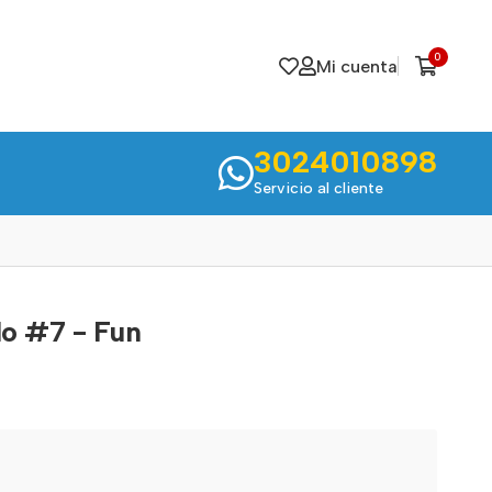
0
Mi cuenta
3024010898
Servicio al cliente
lo #7 - Fun