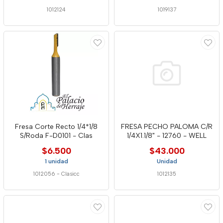
1012124
1019137
Fresa Corte Recto 1/4*1/8
FRESA PECHO PALOMA C/R
S/Roda F-D0101 - Clas
1/4X1.1/8" - 12760 - WELL
$6.500
$43.000
1 unidad
Unidad
1012056
-
Clasicc
1012135