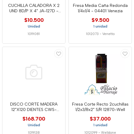
CUCHILLA CALADORA X 2
Fresa Media Caña Redonda
UND 8D/P X 4" JA-127D -
1/4x1/4 - 04401 Venezia
WELL
$10.500
$9.500
Unidad
1 unidad
1019081
1012073
-
Venetto
DISCO CORTE MADERA
Fresa Corte Recto 2cuchillas
12"X120 DIENTES CWS-
1/2x3/8x2" S/R 12870-Well
12120- WELL
$168.700
$37.000
Unidad
1 unidad
1019138
1012099
-
Welldone