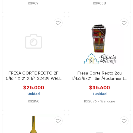
1019091
1019038
FRESA CORTE RECTO 2F
Fresa Corte Recto 2cu
5/16 " X 2" X 1/4 22439 WELL
1/4x3/8x2"- Sin /Rodamiento
12441 - Well
$25.000
$35.600
Unidad
1 unidad
1012150
1012076
-
Welldone