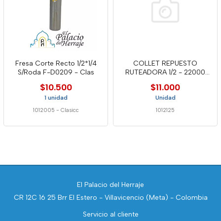
Fresa Corte Recto 1/2*1/4
COLLET REPUESTO
S/Roda F-D0209 - Clas
RUTEADORA 1/2 - 22000
WELL
$10.500
$11.000
1 unidad
Unidad
1012005
-
Clasicc
1012125
El Palacio del Herraje
CR 12C 16 25 Brr El Estero - Villavicencio (Meta) - Colombia
Servicio al cliente