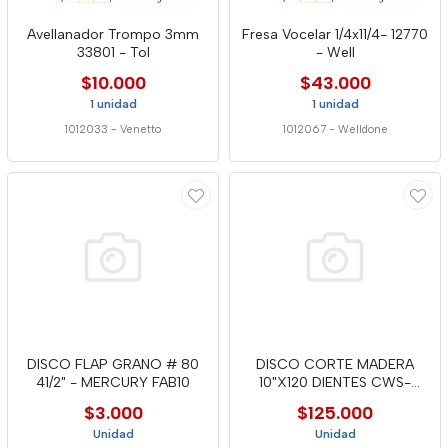
Avellanador Trompo 3mm
Fresa Vocelar 1/4x11/4- 12770
33801 - Tol
- Well
$10.000
$43.000
1 unidad
1 unidad
1012033
-
Venetto
1012067
-
Welldone
DISCO FLAP GRANO # 80
DISCO CORTE MADERA
41/2" - MERCURY FAB10
10"X120 DIENTES CWS-
10120- WELL
$3.000
$125.000
Unidad
Unidad