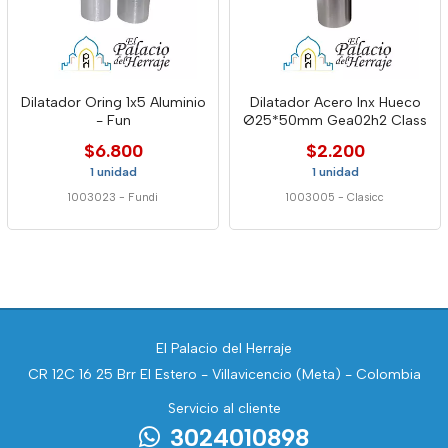
Dilatador Oring 1x5 Aluminio
Dilatador Acero Inx Hueco
- Fun
Ø25*50mm Gea02h2 Class
$6.800
$2.200
1 unidad
1 unidad
1003023
-
Fundi
1003005
-
Clasicc
El Palacio del Herraje
CR 12C 16 25 Brr El Estero - Villavicencio (Meta) - Colombia
Servicio al cliente
3024010898