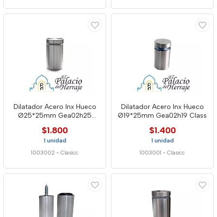
Dilatador Acero Inx Hueco
Dilatador Acero Inx Hueco
Ø25*25mm Gea02h25
Ø19*25mm Gea02h19 Class
Class
$1.800
$1.400
1 unidad
1 unidad
1003002
-
Clasicc
1003001
-
Clasicc