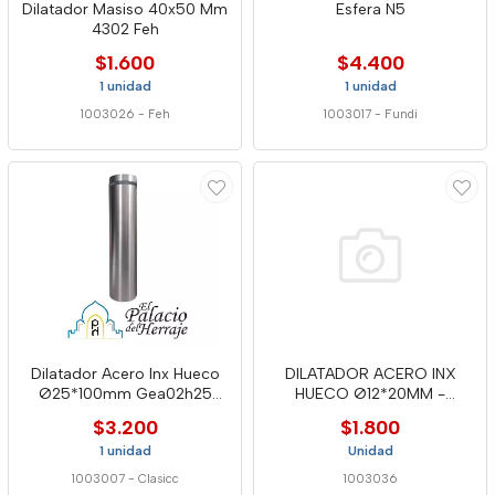
Dilatador Masiso 40x50 Mm
Esfera N5
4302 Feh
$1.600
$4.400
1 unidad
1 unidad
1003026
-
Feh
1003017
-
Fundi
Dilatador Acero Inx Hueco
DILATADOR ACERO INX
Ø25*100mm Gea02h25
HUECO Ø12*20MM -
Class
HVD012-20
$3.200
$1.800
1 unidad
Unidad
1003007
-
Clasicc
1003036