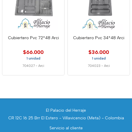
Cubiertero Pvc 72*48 Arci
Cubiertero Pvc 34*48 Arci
$66.000
$36.000
1 unidad
1 unidad
704027
-
Arci
704023
-
Arci
El Palacio del Herraje
CR 12C 16 25 Brr El Estero - Villavicencio (Meta) - Colombia
Servicio al cliente