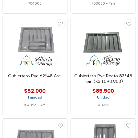
704005
703020
-
Feh
Cubiertero Pvc 62*48 Arci
Cubiertero Pvc Recto 83*48
Toin (K311.090.903)
$52.000
$85.500
1 unidad
Unidad
704026
-
Arci
704012