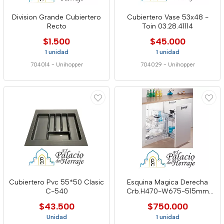
Division Grande Cubiertero
Cubiertero Vase 53x48 -
Recto
Toin 03.28.41114
$1.500
$45.000
1 unidad
1 unidad
704014
-
Unihopper
704029
-
Unihopper
Cubiertero Pvc 55*50 Clasic
Esquina Magica Derecha
C-540
Crb.H470-W675-515mm
3520
$43.500
$750.000
Unidad
1 unidad