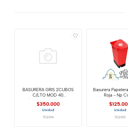
BASURERA GRIS 2CUBOS
Basurera Papelera
C/LTO MOD 40
Roja - Np C
(330X480X410) GM
$350.000
$125.0
Unidad
Unidad
702014
702010