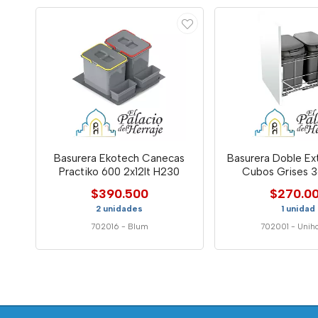
Basurera Ekotech Canecas
Basurera Doble Ex
Practiko 600 2x12lt H230
Cubos Grises 
$390.500
$270.0
2 unidades
1 unidad
702016
-
Blum
702001
-
Unih