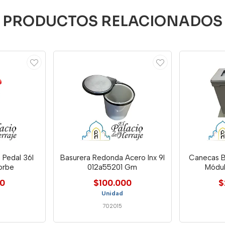
PRODUCTOS RELACIONADOS
 Pedal 36l
Basurera Redonda Acero Inx 9l
Canecas B
orbe
012a55201 Gm
Módu
00
$100.000
$
Unidad
702015