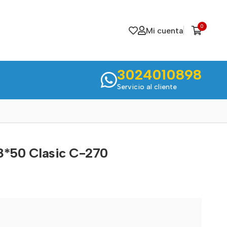
0
Mi cuenta
3024010898
Servicio al cliente
8*50 Clasic C-270