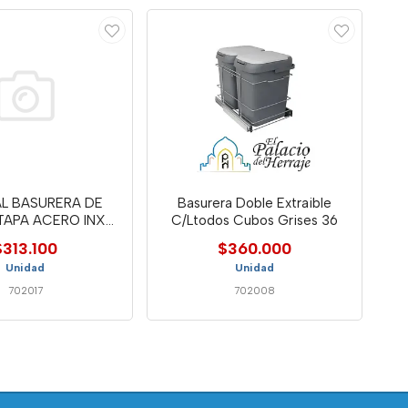
AL BASURERA DE
Basurera Doble Extraible
TAPA ACERO INX
C/Ltodos Cubos Grises 36
7LT- ALS
$313.100
$360.000
Unidad
Unidad
702017
702008