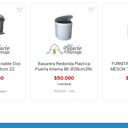
traible Dos
Basurera Redonda Plastica
FURNIT
36cm 22
Puerta Interna 8lt Ø28cm3116
MESON 
00
$50.000
1 unidad
opper
702003
-
Feh