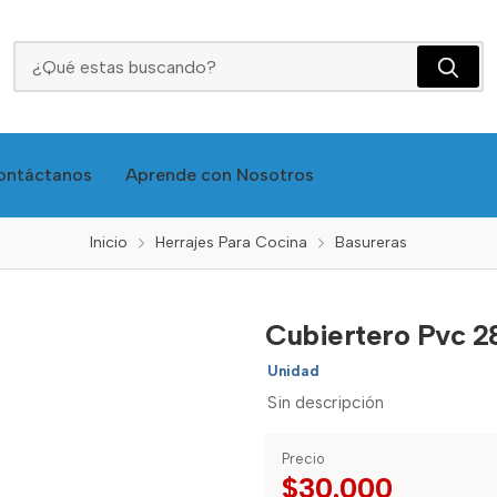
Cubiertero Pvc 28*50 Clasic C-270
ontáctanos
Aprende con Nosotros
Inicio
Herrajes Para Cocina
Basureras
Cubiertero Pvc 2
Unidad
Sin descripción
Precio
$30.000