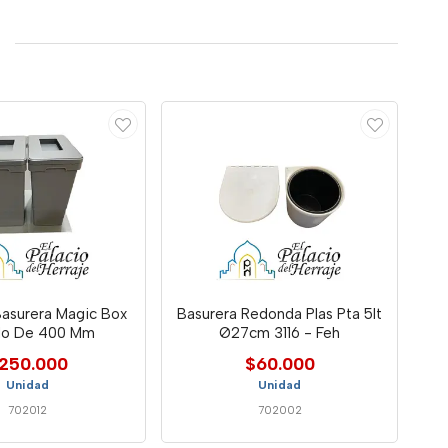
asurera Magic Box
Basurera Redonda Plas Pta 5lt
lo De 400 Mm
Ø27cm 3116 - Feh
250.000
$60.000
Unidad
Unidad
702012
702002