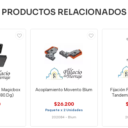
PRODUCTOS RELACIONADOS
al Magicbox
Acoplamiento Movento Blum
Fijación
.80.Dg)
Tandemb
0
$26.200
Paquete x 2 Unidades
202084
-
Blum
2