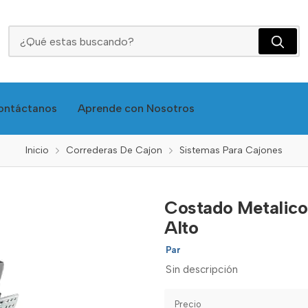
Costado Metalico Gris Cierre Lento 45cm 6762 Alto
ontáctanos
Aprende con Nosotros
Inicio
Correderas De Cajon
Sistemas Para Cajones
Costado Metalico
Alto
Par
Sin descripción
Precio