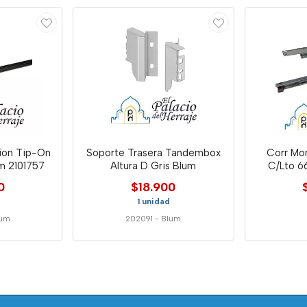
cion Tip-On
Soporte Trasera Tandembox
Corr Mo
m 2101757
Altura D Gris Blum
C/Lto 6
0
$18.900
1 unidad
lum
202091
-
Blum