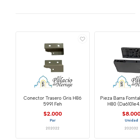
Conector Trasero Gris H86
Pieza Barra Fornt
5991 Feh
H80 (Da6101e4
$2.000
$8.00
Par
Unidad
202022
202032