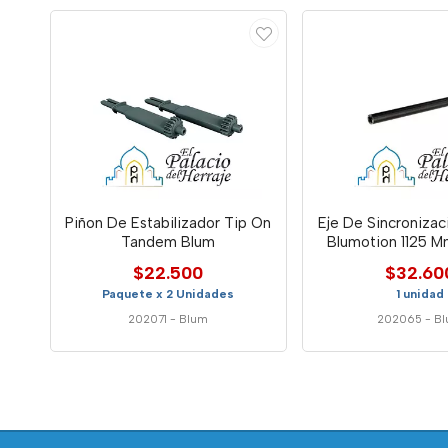
Piñon De Estabilizador Tip On
Eje De Sincroniza
Tandem Blum
Blumotion 1125 M
$22.500
$32.60
Paquete x 2 Unidades
1 unidad
202071
-
Blum
202065
-
B