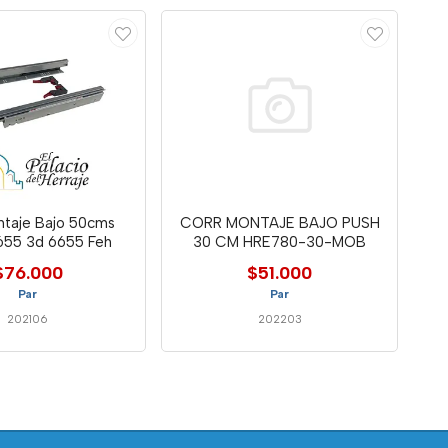
ntaje Bajo 50cms
CORR MONTAJE BAJO PUSH
655 3d 6655 Feh
30 CM HRE780-30-MOB
$76.000
$51.000
Par
Par
202106
202203