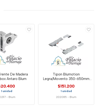
 Frente De Madera
Tipon Blumotion
ox Antaro Blum
Legra/Movento 350-650mm
15-40kg L3 Gris
$20.400
$151.200
1 unidad
1 unidad
02117
-
Blum
202085
-
Blum