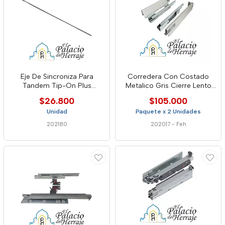
Eje De Sincroniza Para
Corredera Con Costado
Tandem Tip-On Plus
Metalico Gris Cierre Lento
1140mm
500xh86mm 5984
$26.800
$105.000
Unidad
Paquete x 2 Unidades
202180
202017
-
Feh