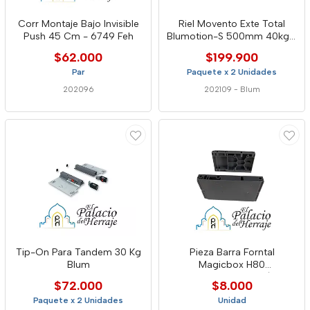
Corr Montaje Bajo Invisible
Riel Movento Exte Total
Push 45 Cm - 6749 Feh
Blumotion-S 500mm 40kg -
Blum
$62.000
$199.900
Par
Paquete x 2 Unidades
202096
202109
-
Blum
Tip-On Para Tandem 30 Kg
Pieza Barra Forntal
Blum
Magicbox H80
(Da6101e4.80.Dg)
$72.000
$8.000
Paquete x 2 Unidades
Unidad