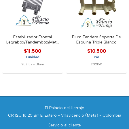
Estabilizador Frontal
Blum Tandem Soporte De
Legrabox/Tandembox/Meta
Esquina Triple Blanco
box Z96.10e1 Blum
$11.500
$10.500
1 unidad
Par
202137
-
Blum
202150
El Palacio del Herraje
CR 12C 16 25 Brr El Estero - Villavicencio (Meta) - Colombia
Servicio al cliente