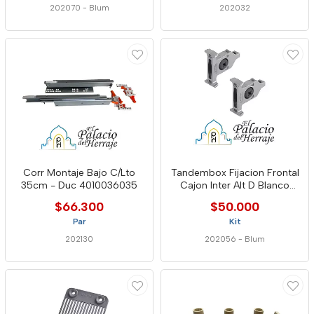
202070
-
Blum
202032
Corr Montaje Bajo C/Lto
Tandembox Fijacion Frontal
35cm - Duc 4010036035
Cajon Inter Alt D Blanco
Blum
$66.300
$50.000
Par
Kit
202130
202056
-
Blum