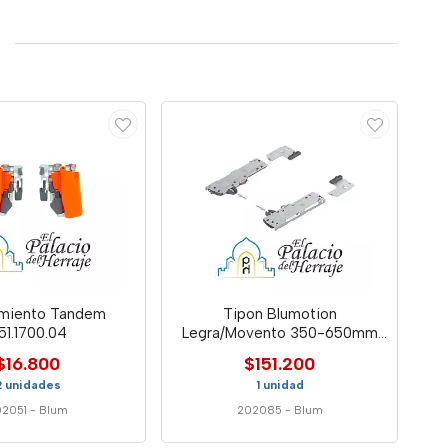
miento Tandem
Tipon Blumotion
51.1700.04
Legra/Movento 350-650mm
15-40kg L3 Gris
$16.800
$151.200
2 unidades
1 unidad
02051
-
Blum
202085
-
Blum