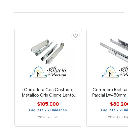
Corredera Con Costado
Corredera Riel t
Metalico Gris Cierre Lento
Parcial L=450mm 
500xh86mm 5984
606554
$105.000
$80.20
Paquete x 2 Unidades
Paquete x 2 Un
202017
-
Feh
202049
-
B