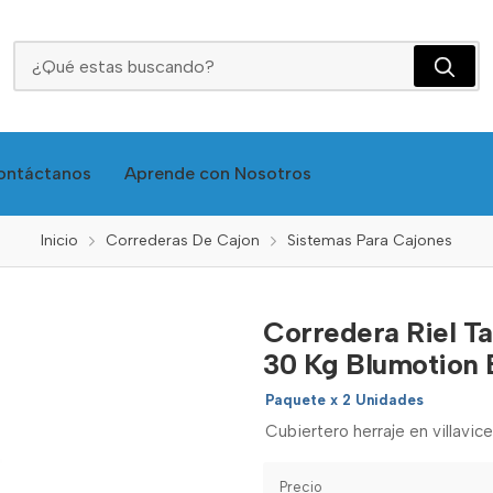
Corredera Riel Tandem Extensión Total L=400 Mm 30 Kg Blumotion Blum
ontáctanos
Aprende con Nosotros
Inicio
Correderas De Cajon
Sistemas Para Cajones
Corredera Riel T
30 Kg Blumotion
Paquete x 2 Unidades
Cubiertero herraje en villavic
Precio