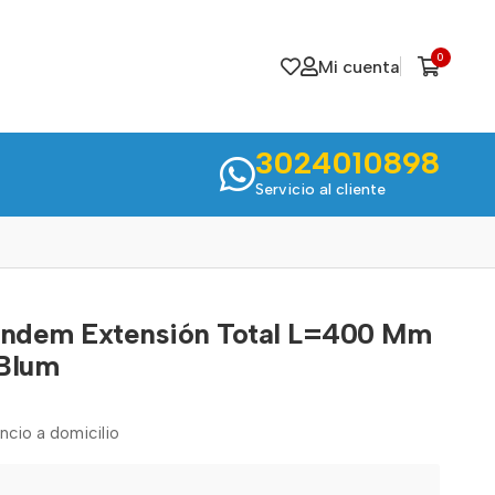
0
Mi cuenta
3024010898
Servicio al cliente
andem Extensión Total L=400 Mm
 Blum
encio a domicilio