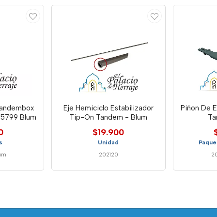
Tandembox
Eje Hemiciclo Estabilizador
Piñon De E
465799 Blum
Tip-On Tandem - Blum
Ta
0
$19.900
s
Unidad
Paque
um
202120
2