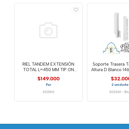
RIEL TANDEM EXTENSIÓN
Soporte Trasera 
TOTAL L=450 MM TIP ON
Altura D Blanco 1
PLUS
$149.000
$32.00
Par
2 unidade
202160
202061
-
Bl