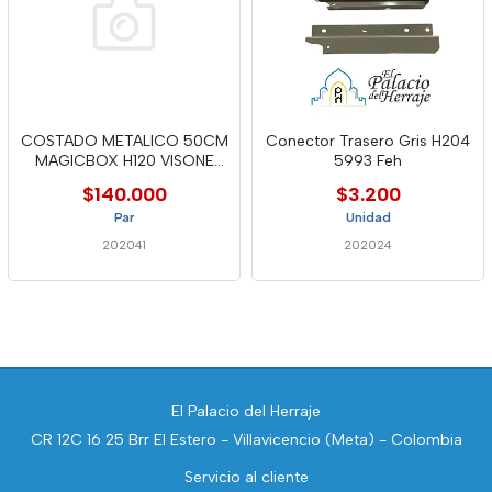
COSTADO METALICO 50CM
Conector Trasero Gris H204
MAGICBOX H120 VISONE
5993 Feh
TOI
$140.000
$3.200
Par
Unidad
202041
202024
El Palacio del Herraje
CR 12C 16 25 Brr El Estero - Villavicencio (Meta) - Colombia
Servicio al cliente