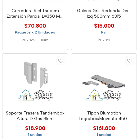
Corredera Riel Tandem
Galeria Gris Redonda Der-
Extensión Parcial L=350 Mm
Izq 500mm 6315
Blumotion Blum
$70.800
$15.000
Paquete x 2 Unidades
Par
202069
-
Blum
202021
Soporte Trasera Tandembox
Tipon Blumotion
Altura D Gris Blum
Legrabox/Movento 450-
750mm 25-70kg L5 Negro
$18.900
$161.800
Blum
1 unidad
1 unidad