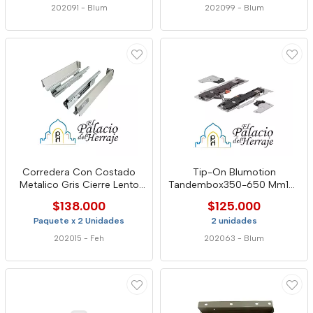
202091
-
Blum
202099
-
Blum
Corredera Con Costado
Tip-On Blumotion
Metalico Gris Cierre Lento
Tandembox350-650 Mm15-
400xh86mm 5982
40kg Gris1023195 Blum
$138.000
$125.000
Paquete x 2 Unidades
2 unidades
202015
-
Feh
202063
-
Blum