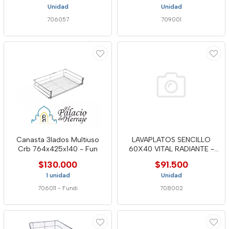
Unidad
Unidad
706057
709001
Canasta 3lados Multiuso
LAVAPLATOS SENCILLO
Crb 764x425x140 - Fun
60X40 VITAL RADIANTE -
SOCODA
$130.000
$91.500
1 unidad
Unidad
706011
-
Fundi
708002