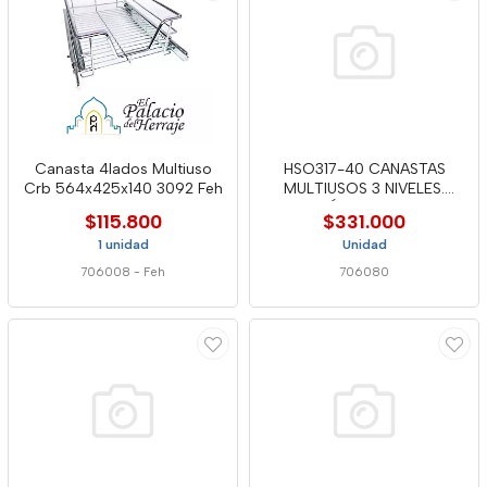
Canasta 4lados Multiuso
HSO317-40 CANASTAS
Crb 564x425x140 3092 Feh
MULTIUSOS 3 NIVELES.
MÓDULO 400
$115.800
$331.000
1 unidad
Unidad
706008
-
Feh
706080