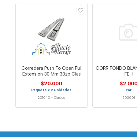
Corredera Push To Open Full
CORR FONDO BLA
Extension 30 Mm 30zp Clas
FEH
$20.000
$2.00
Paquete x 2 Unidades
Par
201040
-
Clasicc
203001