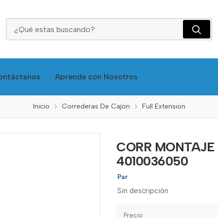
CORR MONTAJE BAJO C/LTO 50CM - DUC 4010036050
ontáctanos
Aprende con Nosotros
Inicio
Correderas De Cajon
Full Extension
CORR MONTAJE 
4010036050
Par
Sin descripción
Precio