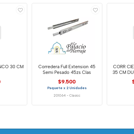
NCO 30 CM
Corredera Full Extension 45
CORR CIE
Semi Pesado 45zs Clas
35 CM DU
0
$9.500
Paquete x 2 Unidades
201064
-
Clasicc