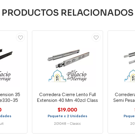
PRODUCTOS RELACIONADOS
tension 35
Corredera Cierre Lento Full
Corredera Full Extension
re330-35
Extension 40 Mm 40zcl Class
Semi Pesa
0
$19.000
idades
Paquete x 2 Unidades
Paque
uit
201048
-
Clasicc
20