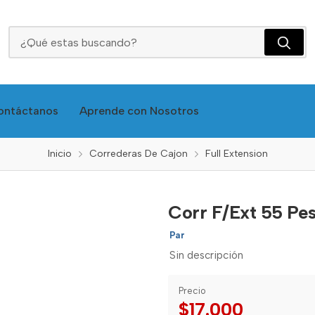
Corr F/Ext 55 Pesado Hre320-55
ontáctanos
Aprende con Nosotros
Inicio
Correderas De Cajon
Full Extension
Corr F/Ext 55 P
Par
Sin descripción
Precio
$17.000