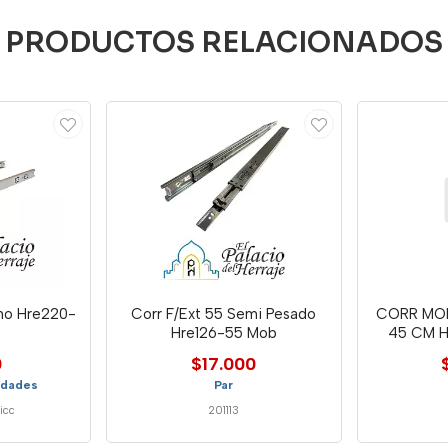
PRODUCTOS RELACIONADOS
ano Hre220-
Corr F/Ext 55 Semi Pesado
CORR MO
Hre126-55 Mob
45 CM 
0
$17.000
idades
Par
icc
201113