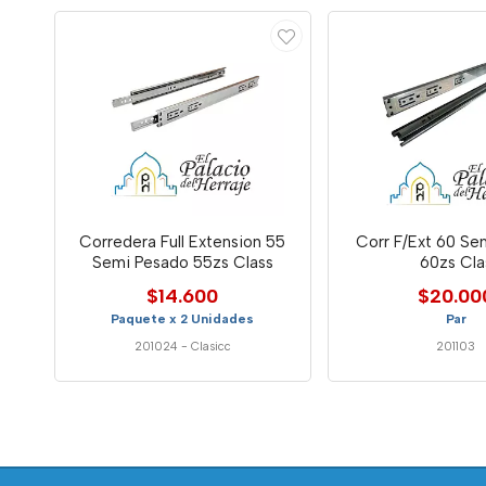
Corredera Full Extension 55
Corr F/Ext 60 Se
Semi Pesado 55zs Class
60zs Cla
$14.600
$20.00
Paquete x 2 Unidades
Par
201024
-
Clasicc
201103