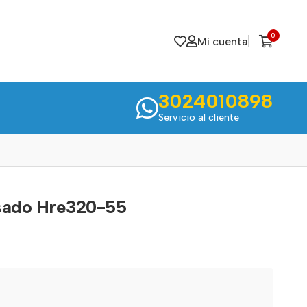
0
Mi cuenta
3024010898
Servicio al cliente
esado Hre320-55