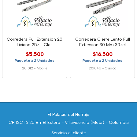
Corredera Full Extension 25
Corredera Cierre Lento Full
Liviano 25z - Clas
Extension 30 Mm 30zcl
Class
$5.500
$16.500
Paquete x 2 Unidades
Paquete x 2 Unidades
201012
-
Mobile
201046
-
Clasicc
El Palacio del Herraje
CR 12C 16 25 Brr El Estero - Villavicencio (Meta) - Colombia
Servicio al cliente