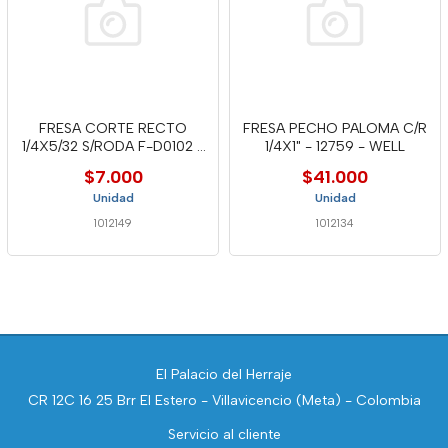
FRESA CORTE RECTO
FRESA PECHO PALOMA C/R
1/4X5/32 S/RODA F-D0102 -
1/4X1" - 12759 - WELL
CLAS
$7.000
$41.000
Unidad
Unidad
1012149
1012134
El Palacio del Herraje
CR 12C 16 25 Brr El Estero - Villavicencio (Meta) - Colombia
Servicio al cliente