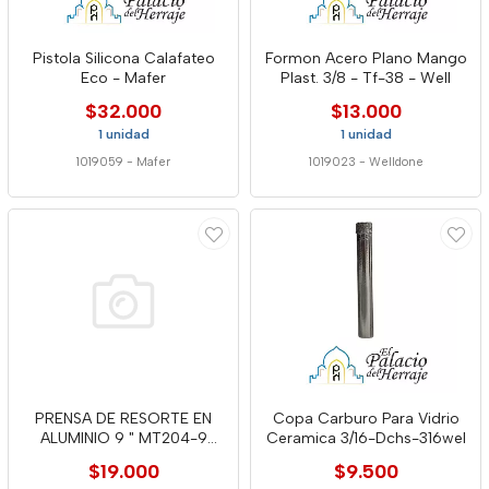
Pistola Silicona Calafateo
Formon Acero Plano Mango
Eco - Mafer
Plast. 3/8 - Tf-38 - Well
$32.000
$13.000
1 unidad
1 unidad
1019059
-
Mafer
1019023
-
Welldone
PRENSA DE RESORTE EN
Copa Carburo Para Vidrio
ALUMINIO 9 " MT204-9
Ceramica 3/16-Dchs-316wel
WELL
$19.000
$9.500