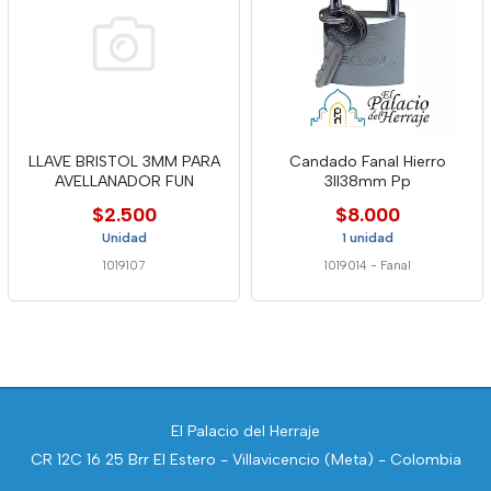
LLAVE BRISTOL 3MM PARA
Candado Fanal Hierro
AVELLANADOR FUN
3ll38mm Pp
$2.500
$8.000
Unidad
1 unidad
1019107
1019014
-
Fanal
El Palacio del Herraje
CR 12C 16 25 Brr El Estero - Villavicencio (Meta) - Colombia