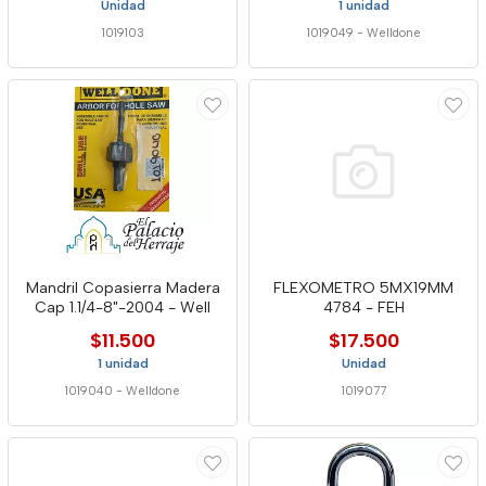
Unidad
1 unidad
1019103
1019049
-
Welldone
Mandril Copasierra Madera
FLEXOMETRO 5MX19MM
Cap 1.1/4-8"-2004 - Well
4784 - FEH
$11.500
$17.500
1 unidad
Unidad
1019040
-
Welldone
1019077