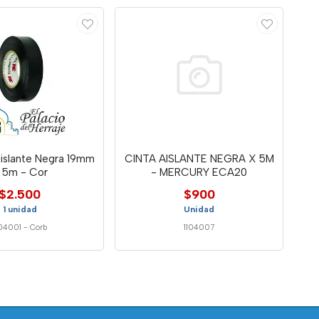
islante Negra 19mm
CINTA AISLANTE NEGRA X 5M
 5m - Cor
- MERCURY ECA20
$2.500
$900
1 unidad
Unidad
104001
-
Corb
1104007