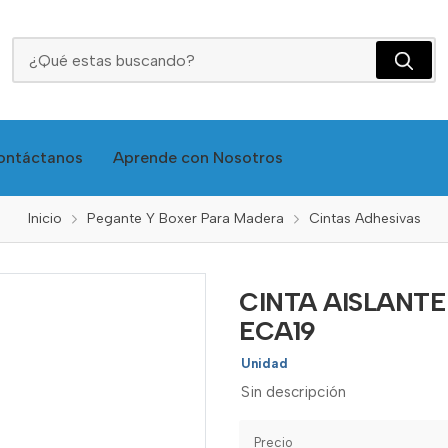
CINTA AISLANTE BLANCA X 5M - MERCURY ECA19
ontáctanos
Aprende con Nosotros
Inicio
Pegante Y Boxer Para Madera
Cintas Adhesivas
CINTA AISLANT
ECA19
Unidad
Sin descripción
Precio