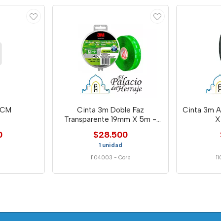
 CM
Cinta 3m Doble Faz
Cinta 3m A
Transparente 19mm X 5m -
X
Cor
0
$28.500
1 unidad
1104003
-
Corb
1