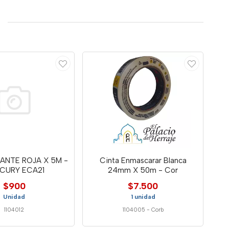
LANTE ROJA X 5M -
Cinta Enmascarar Blanca
CURY ECA21
24mm X 50m - Cor
$900
$7.500
Unidad
1 unidad
1104012
1104005
-
Corb