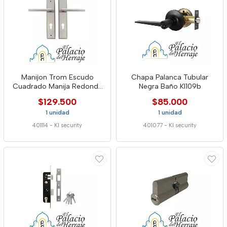
Manijon Trom Escudo
Chapa Palanca Tubular
Cuadrado Manija Redonda
Negra Baño Kl109b
Kl M-2
$129.500
$85.000
1 unidad
1 unidad
401114
-
Kl security
401077
-
Kl security