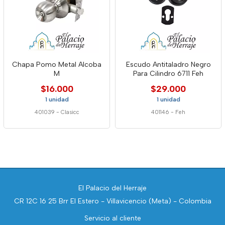
Chapa Pomo Metal Alcoba
Escudo Antitaladro Negro
M
Para Cilindro 6711 Feh
$16.000
$29.000
1 unidad
1 unidad
401039
-
Clasicc
401146
-
Feh
El Palacio del Herraje
CR 12C 16 25 Brr El Estero - Villavicencio (Meta) - Colombia
Servicio al cliente