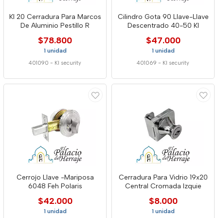
Kl 20 Cerradura Para Marcos
Cilindro Gota 90 Llave-Llave
De Aluminio Pestillo R
Descentrado 40-50 Kl
$78.800
$47.000
1 unidad
1 unidad
401090
-
Kl security
401069
-
Kl security
Cerrojo Llave -Mariposa
Cerradura Para Vidrio 19x20
6048 Feh Polaris
Central Cromada Izquie
$42.000
$8.000
1 unidad
1 unidad