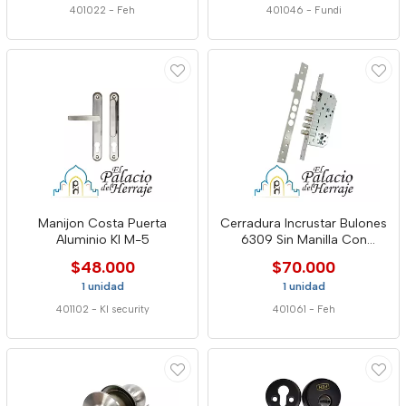
401022
-
Feh
401046
-
Fundi
Manijon Costa Puerta
Cerradura Incrustar Bulones
Aluminio Kl M-5
6309 Sin Manilla Con
Rosetas Feh
$48.000
$70.000
1 unidad
1 unidad
401102
-
Kl security
401061
-
Feh