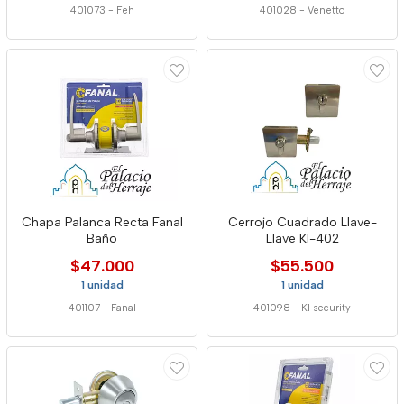
401073
-
Feh
401028
-
Venetto
Chapa Palanca Recta Fanal
Cerrojo Cuadrado Llave-
Baño
Llave Kl-402
$47.000
$55.500
1 unidad
1 unidad
401107
-
Fanal
401098
-
Kl security