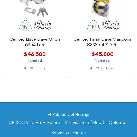
Cerrojo Llave Llave Orion
Cerrojo Fanal Llave Mariposa
6304 Feh
883351492690
$46.500
$45.800
1 unidad
1 unidad
401031
-
Feh
401032
-
Fanal
El Palacio del Herraje
CR 12C 16 25 Brr El Estero - Villavicencio (Meta) - Colombia
Servicio al cliente