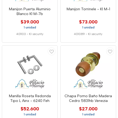
Manijon Puerta Aluminio
Manijon Torrinele - Kl M-1
Blanco Kl M-7b
$39.000
$73.000
1 unidad
1 unidad
401103
-
Kl security
401089
-
Kl security
Manilla Roseta Redonda
Chapa Pomo Baño Madera
Tipo L Ainx - 6240 Feh
Cedro 5831hb Venezia
$52.600
$27.000
1 unidad
1 unidad