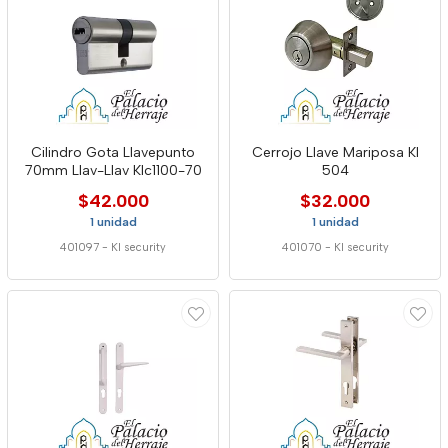
Cilindro Gota Llavepunto
Cerrojo Llave Mariposa Kl
70mm Llav-Llav Klc1100-70
504
$42.000
$32.000
1 unidad
1 unidad
401097
-
Kl security
401070
-
Kl security