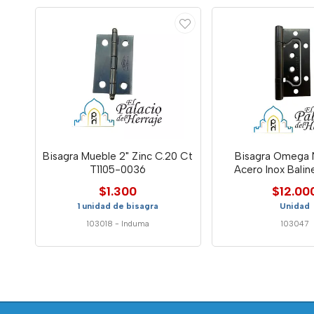
Bisagra Mueble 2" Zinc C.20 Ct
Bisagra Omega 
T1105-0036
Acero Inox Balin
$1.300
$12.00
1 unidad de bisagra
Unidad
103018
-
Induma
103047