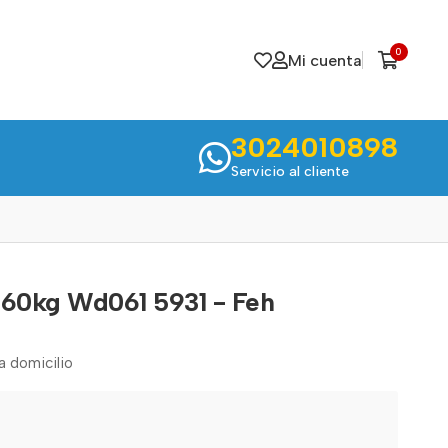
0
Mi cuenta
3024010898
Servicio al cliente
-60kg Wd061 5931 - Feh
a domicilio