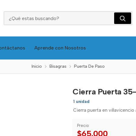
Cierra Puerta 35-60kg Wd061 5931 - Feh
ontáctanos
Aprende con Nosotros
Inicio
Bisagras
Puerta De Paso
Cierra Puerta 35
1 unidad
Cierra puerta en villavicencio 
Precio
$65.000