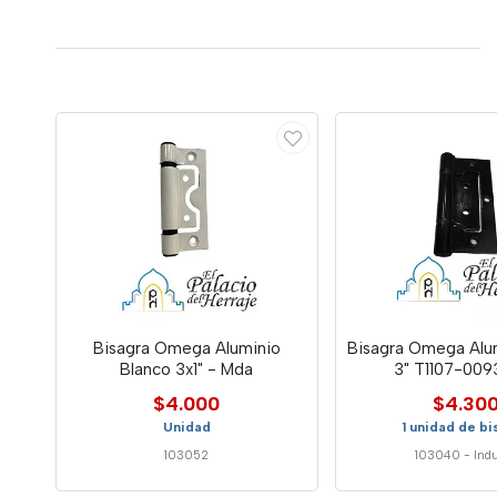
Bisagra Omega Aluminio
Bisagra Omega Alu
Blanco 3x1" - Mda
3" T1107-009
$4.000
$4.30
Unidad
1 unidad de bi
103052
103040
-
Ind