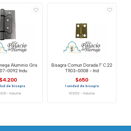
mega Aluminio Gris
Bisagra Comun Dorada 1" C.22
107-0092 Indu
T1103-0008 - Ind
$4.200
$650
idad de bisagra
1 unidad de bisagra
3031
-
Induma
103012
-
Induma