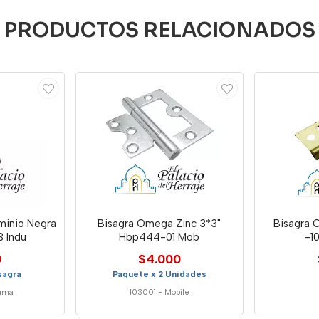
PRODUCTOS RELACIONADOS
minio Negra
Bisagra Omega Zinc 3*3"
Bisagra 
3 Indu
Hbp444-01 Mob
-1
0
$4.000
sagra
Paquete x 2 Unidades
uma
103001
-
Mobile