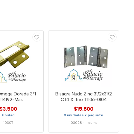
Omega Dorada 3*1
Bisagra Nudo Zinc 31/2x31/2
0114192-Mas
C.14 X Trio T1106-0104
$3.500
$15.800
Unidad
3 unidades x paquete
103011
103028
-
Induma