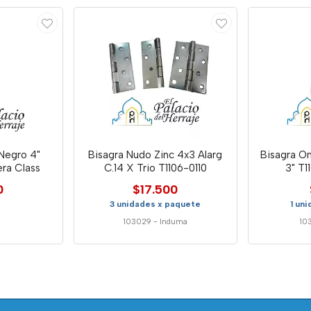
Negro 4"
Bisagra Nudo Zinc 4x3 Alarg
Bisagra O
era Class
C.14 X Trio T1106-0110
3" T1
0
$17.500
3 unidades x paquete
1 un
103029
-
Induma
10