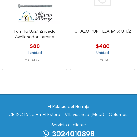
Tornillo 8x2" Zincado
CHAZO PUNTILLA 1/4 X 3. 1/2
Avellanador Lamina
$80
$400
1 unidad
Unidad
1010047
-
UT
1010068
El Palacio del Herraje
CR 12C 16 25 Brr El Estero - Villavicencio (Meta) - Colombia
Servicio al cliente
3024010898