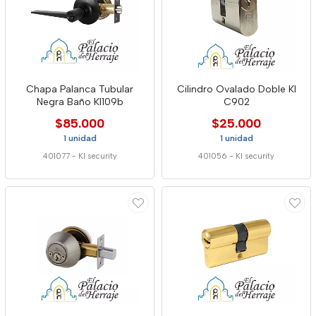
Chapa Palanca Tubular
Cilindro Ovalado Doble Kl
Negra Baño Kl109b
C902
$85.000
$25.000
1 unidad
1 unidad
401077
-
Kl security
401056
-
Kl security