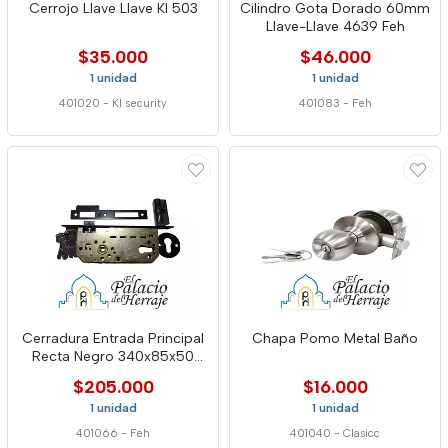
Cerrojo Llave Llave Kl 503
Cilindro Gota Dorado 60mm
Llave-Llave 4639 Feh
$35.000
$46.000
1 unidad
1 unidad
401020
-
Kl security
401083
-
Feh
Cerradura Entrada Principal
Chapa Pomo Metal Baño
Recta Negro 340x85x50
2749 Feh
$205.000
$16.000
1 unidad
1 unidad
401066
-
Feh
401040
-
Clasicc