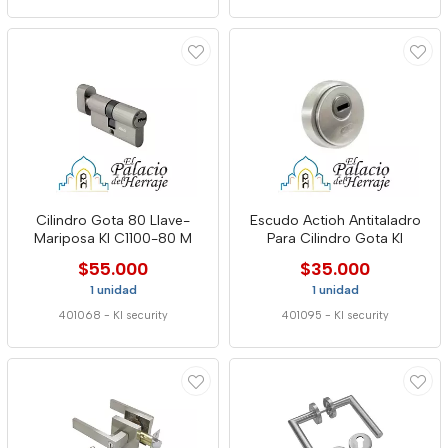
Cilindro Gota 80 Llave-
Escudo Actioh Antitaladro
Mariposa Kl C1100-80 M
Para Cilindro Gota Kl
$55.000
$35.000
1 unidad
1 unidad
401068
-
Kl security
401095
-
Kl security