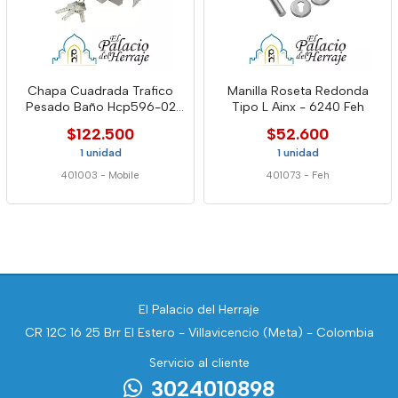
Chapa Cuadrada Trafico
Manilla Roseta Redonda
Pesado Baño Hcp596-02
Tipo L Ainx - 6240 Feh
Mob
$122.500
$52.600
1 unidad
1 unidad
401003
-
Mobile
401073
-
Feh
El Palacio del Herraje
CR 12C 16 25 Brr El Estero - Villavicencio (Meta) - Colombia
Servicio al cliente
3024010898