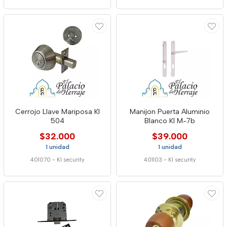
Cerrojo Llave Mariposa Kl
Manijon Puerta Aluminio
504
Blanco Kl M-7b
$32.000
$39.000
1 unidad
1 unidad
401070
-
Kl security
401103
-
Kl security