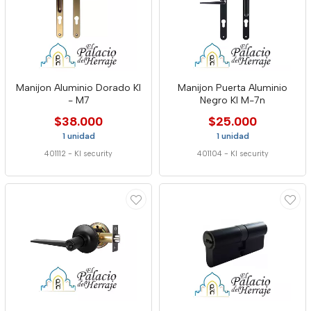
Manijon Aluminio Dorado Kl
Manijon Puerta Aluminio
- M7
Negro Kl M-7n
$38.000
$25.000
1 unidad
1 unidad
401112
-
Kl security
401104
-
Kl security