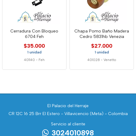
Cerradura Con Bloqueo
Chapa Pomo Baño Madera
6704 Feh
Cedro 5831hb Venezia
$35.000
$27.000
1 unidad
1 unidad
401140
-
Feh
401028
-
Venetto
El Palacio del Herraje
CR 12C 16 25 Brr El Estero - Villavicencio (Meta) - Colombia
Servicio al cliente
3024010898