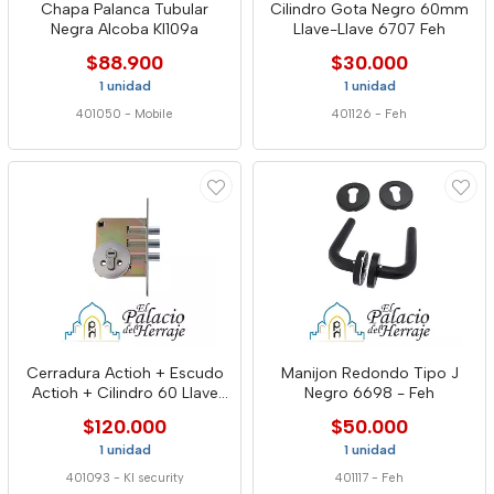
Chapa Palanca Tubular
Cilindro Gota Negro 60mm
Negra Alcoba Kl109a
Llave-Llave 6707 Feh
$88.900
$30.000
1 unidad
1 unidad
401050
-
Mobile
401126
-
Feh
Cerradura Actioh + Escudo
Manijon Redondo Tipo J
Actioh + Cilindro 60 Llave
Negro 6698 - Feh
llave kl640l 79 c1100
$120.000
$50.000
1 unidad
1 unidad
401093
-
Kl security
401117
-
Feh