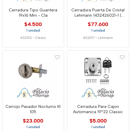
Cerradura Tipo Guantera
Cerradura Puerta De Cristal
19x16 Mm - Cla
Lehmann 1432426021-1 (
incluye cilindro)
$4.500
$77.600
1 unidad
1 unidad
402012
-
Clasicc
402017
-
Lehmann
Cerrojo Pasador Nocturno Kl
Cerradura Para Cajon
105
Automanica 19*22 Classic
$23.000
$5.000
1 unidad
1 unidad