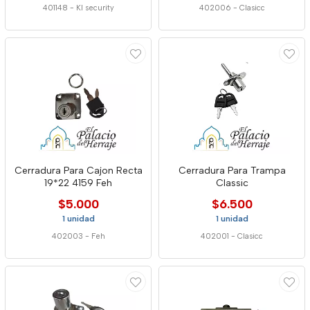
401148
-
Kl security
402006
-
Clasicc
Cerradura Para Cajon Recta
Cerradura Para Trampa
19*22 4159 Feh
Classic
$5.000
$6.500
1 unidad
1 unidad
402003
-
Feh
402001
-
Clasicc