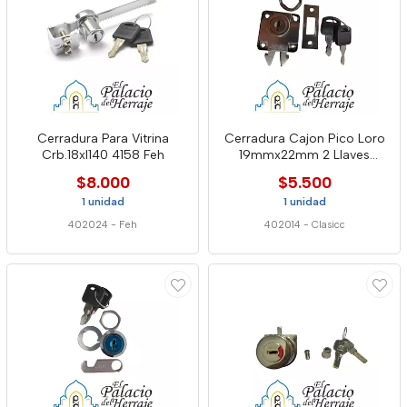
Cerradura Para Vitrina
Cerradura Cajon Pico Loro
Crb.18xl140 4158 Feh
19mmx22mm 2 Llaves
Closet
$8.000
$5.500
1 unidad
1 unidad
402024
-
Feh
402014
-
Clasicc