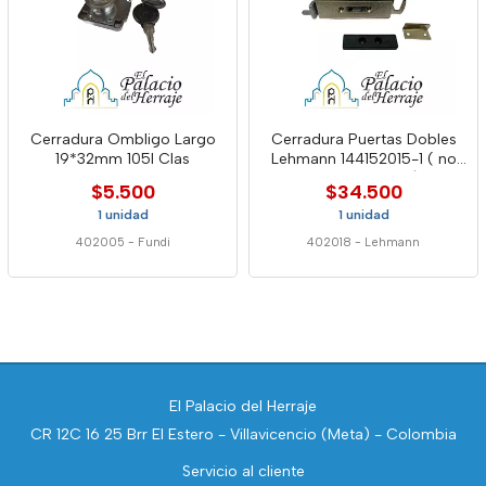
Cerradura Ombligo Largo
Cerradura Puertas Dobles
19*32mm 105l Clas
Lehmann 144152015-1 ( no
incluye cilindro)
$5.500
$34.500
1 unidad
1 unidad
402005
-
Fundi
402018
-
Lehmann
El Palacio del Herraje
CR 12C 16 25 Brr El Estero - Villavicencio (Meta) - Colombia
Servicio al cliente