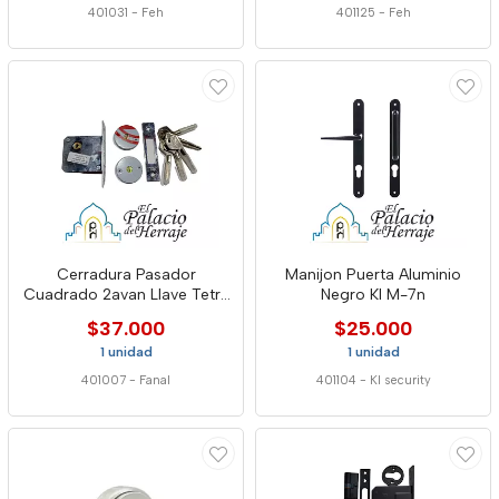
401031
-
Feh
401125
-
Feh
Cerradura Pasador
Manijon Puerta Aluminio
Cuadrado 2avan Llave Tetra
Negro Kl M-7n
C640p 72p
$37.000
$25.000
1 unidad
1 unidad
401007
-
Fanal
401104
-
Kl security