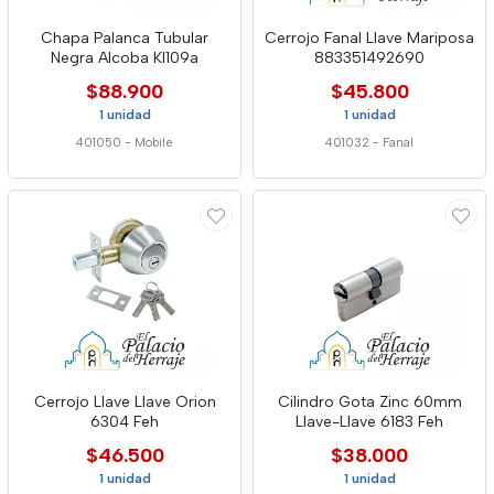
Chapa Palanca Tubular
Cerrojo Fanal Llave Mariposa
Negra Alcoba Kl109a
883351492690
$88.900
$45.800
1 unidad
1 unidad
401050
-
Mobile
401032
-
Fanal
Cerrojo Llave Llave Orion
Cilindro Gota Zinc 60mm
6304 Feh
Llave-Llave 6183 Feh
$46.500
$38.000
1 unidad
1 unidad