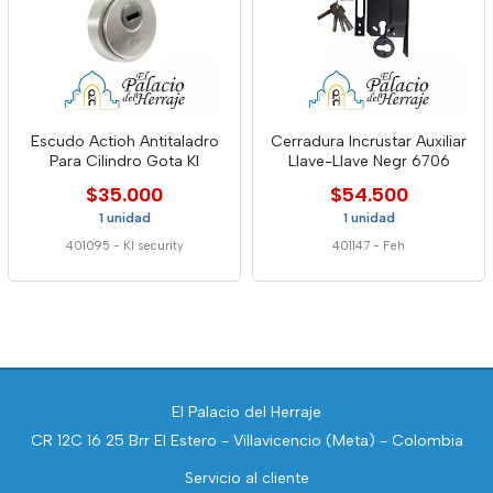
Escudo Actioh Antitaladro
Cerradura Incrustar Auxiliar
Para Cilindro Gota Kl
Llave-Llave Negr 6706
$35.000
$54.500
1 unidad
1 unidad
401095
-
Kl security
401147
-
Feh
El Palacio del Herraje
CR 12C 16 25 Brr El Estero - Villavicencio (Meta) - Colombia
Servicio al cliente