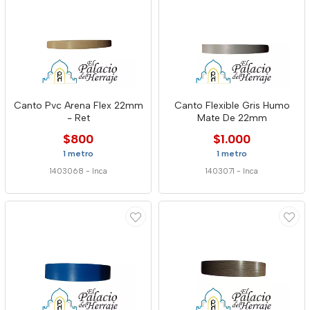
Canto Pvc Arena Flex 22mm
Canto Flexible Gris Humo
- Ret
Mate De 22mm
$800
$1.000
1 metro
1 metro
1403068
-
Inca
1403071
-
Inca