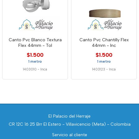
Canto Pvc Blanco Textura
Canto Pvc Chantilly Flex
Flex 44mm - Tol
44mm - Inc
$1.500
$1.500
1 metro
1 metro
1403010
-
Inca
1403123
-
Inca
El Palacio del Herraje
CR 12C 16 25 Brr El Estero - Villavicencio (Meta) - Colombia
Servicio al cliente