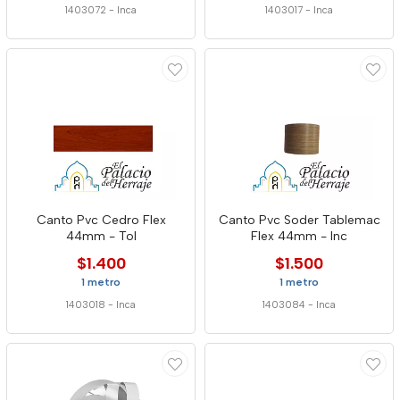
1403072
-
Inca
1403017
-
Inca
Canto Pvc Cedro Flex
Canto Pvc Soder Tablemac
44mm - Tol
Flex 44mm - Inc
$1.400
$1.500
1 metro
1 metro
1403018
-
Inca
1403084
-
Inca