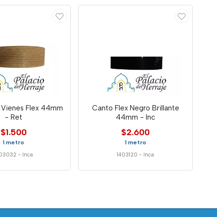
 Vienes Flex 44mm
Canto Flex Negro Brillante
- Ret
44mm - Inc
$1.500
$2.600
1 metro
1 metro
403032
-
Inca
1403120
-
Inca