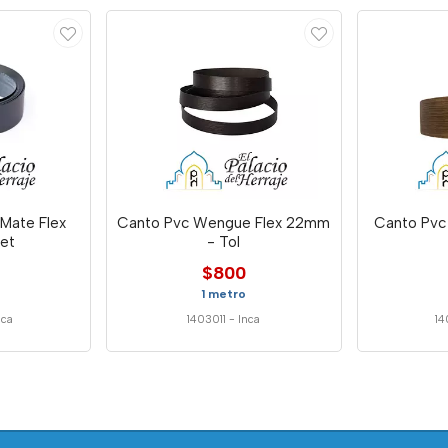
Mate Flex
Canto Pvc Wengue Flex 22mm
Canto Pvc
et
- Tol
$800
1 metro
nca
1403011
-
Inca
1