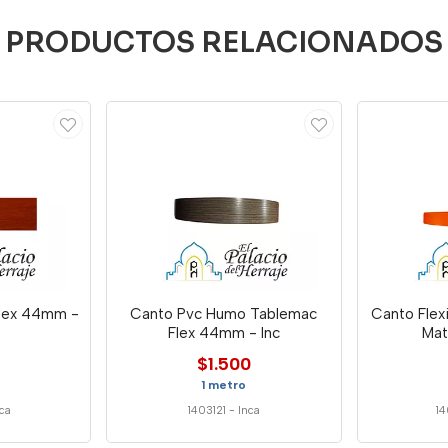
PRODUCTOS RELACIONADOS
lex 44mm -
Canto Pvc Humo Tablemac
Canto Flex
Flex 44mm - Inc
Ma
$1.500
1 metro
nca
1403121
-
Inca
1