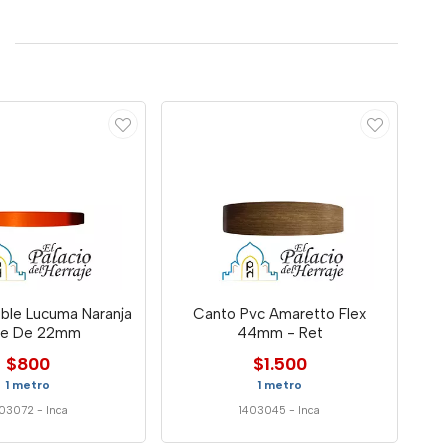
ible Lucuma Naranja
Canto Pvc Amaretto Flex
te De 22mm
44mm - Ret
$800
$1.500
1 metro
1 metro
403072
-
Inca
1403045
-
Inca