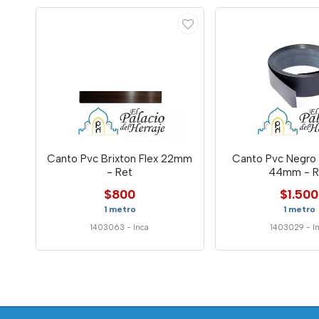
Canto Pvc Brixton Flex 22mm
Canto Pvc Negro 
- Ret
44mm - R
$800
$1.500
1 metro
1 metro
1403063
-
Inca
1403029
-
I