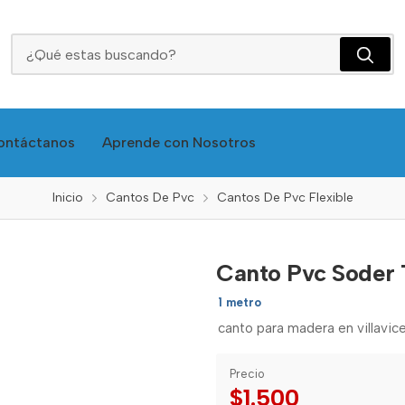
Canto Pvc Soder Tablemac Flex 44mm - Inc
ontáctanos
Aprende con Nosotros
Inicio
Cantos De Pvc
Cantos De Pvc Flexible
Canto Pvc Soder 
1 metro
canto para madera en villavice
Precio
$1.500