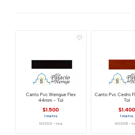
Canto Pvc Wengue Flex
Canto Pvc Cedro F
44mm - Tol
Tol
$1.500
$1.400
1 metro
1 metro
1403021
-
Inca
1403018
-
I