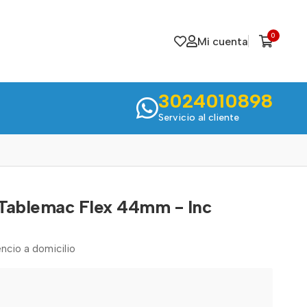
0
Mi cuenta
3024010898
Servicio al cliente
Tablemac Flex 44mm - Inc
ncio a domicilio