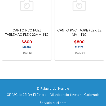
CANTO PVC NUEZ
CANTO PVC TAUPE FLEX 22
TABLEMAC FLEX 22MM-INC
MM - INC
$800
$800
Metro
Metro
1403142
1403034
El Palacio del Herraje
CR 12C 16 25 Brr El Estero - Villavicencio (Meta) - Colombia
Servicio al cliente