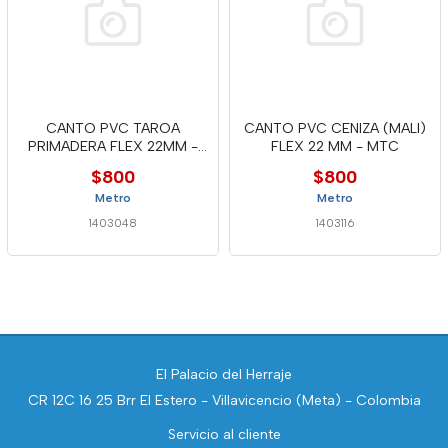
CANTO PVC TAROA
CANTO PVC CENIZA (MALI)
PRIMADERA FLEX 22MM -
FLEX 22 MM - MTC
MTC
$800
$800
Metro
Metro
1403048
1403116
El Palacio del Herraje
CR 12C 16 25 Brr El Estero - Villavicencio (Meta) - Colombia
Servicio al cliente