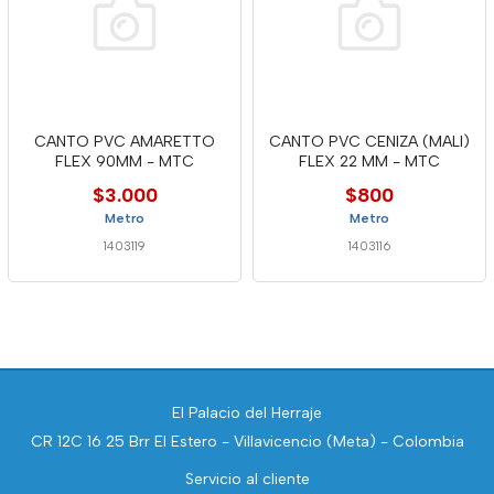
CANTO PVC AMARETTO
CANTO PVC CENIZA (MALI)
FLEX 90MM - MTC
FLEX 22 MM - MTC
$3.000
$800
Metro
Metro
1403119
1403116
El Palacio del Herraje
CR 12C 16 25 Brr El Estero - Villavicencio (Meta) - Colombia
Servicio al cliente