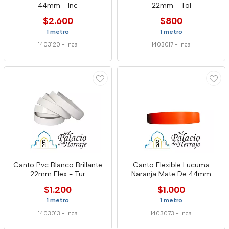
44mm - Inc
22mm - Tol
$2.600
$800
1 metro
1 metro
1403120
-
Inca
1403017
-
Inca
Canto Pvc Blanco Brillante
Canto Flexible Lucuma
22mm Flex - Tur
Naranja Mate De 44mm
$1.200
$1.000
1 metro
1 metro
1403013
-
Inca
1403073
-
Inca