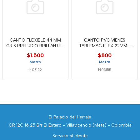
CANTO FLEXIBLE 44 MM
CANTO PVC VIENES
GRIS PRELUDIO BRILLANTE -
TABLEMAC FLEX 22MM -
ICP
MTC
$1.500
$800
Metro
Metro
1403122
1403155
El Palacio del Herraje
CR 12C 16 25 Brr El Estero - Villavicencio (Meta) - Colombia
Servicio al cliente