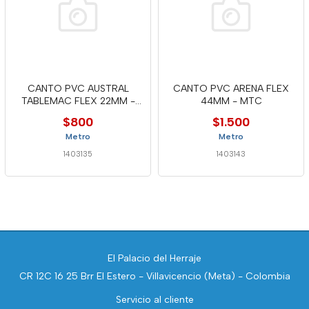
CANTO PVC AUSTRAL
CANTO PVC ARENA FLEX
TABLEMAC FLEX 22MM -
44MM - MTC
MTC
$800
$1.500
Metro
Metro
1403135
1403143
El Palacio del Herraje
CR 12C 16 25 Brr El Estero - Villavicencio (Meta) - Colombia
Servicio al cliente