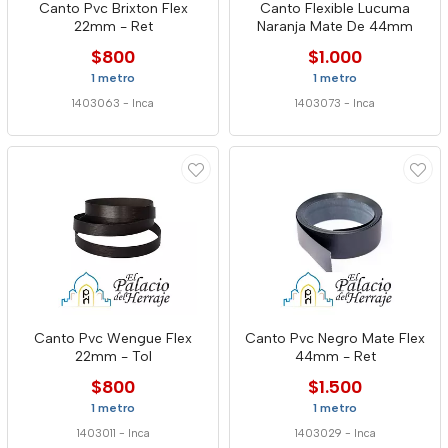
Canto Pvc Brixton Flex
Canto Flexible Lucuma
22mm - Ret
Naranja Mate De 44mm
$800
$1.000
1 metro
1 metro
1403063
-
Inca
1403073
-
Inca
Canto Pvc Wengue Flex
Canto Pvc Negro Mate Flex
22mm - Tol
44mm - Ret
$800
$1.500
1 metro
1 metro
1403011
-
Inca
1403029
-
Inca