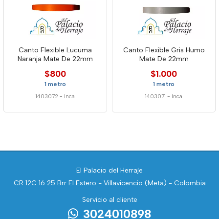
Canto Flexible Lucuma
Canto Flexible Gris Humo
Naranja Mate De 22mm
Mate De 22mm
$800
$1.000
1 metro
1 metro
1403072
-
Inca
1403071
-
Inca
El Palacio del Herraje
CR 12C 16 25 Brr El Estero - Villavicencio (Meta) - Colombia
Servicio al cliente
3024010898