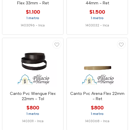
Flex 33mm - Ret
44mm - Ret
$1.100
$1.500
1 metro
1 metro
1403096
-
Inca
1403032
-
Inca
Canto Pvc Wengue Flex
Canto Pvc Arena Flex 22mm
22mm - Tol
- Ret
$800
$800
1 metro
1 metro
1403011
-
Inca
1403068
-
Inca