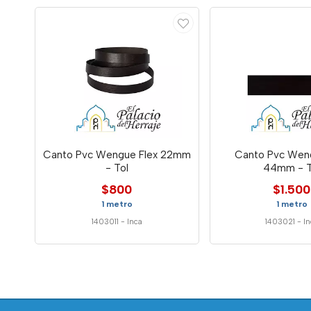
Canto Pvc Wengue Flex 22mm
Canto Pvc Weng
- Tol
44mm - T
$800
$1.500
1 metro
1 metro
1403011
-
Inca
1403021
-
In