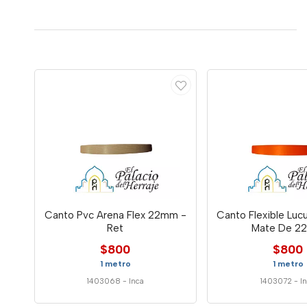
Canto Pvc Arena Flex 22mm -
Canto Flexible Luc
Ret
Mate De 2
$800
$800
1 metro
1 metro
1403068
-
Inca
1403072
-
I