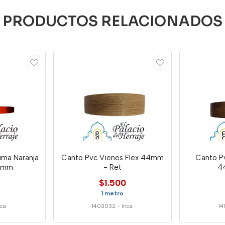
PRODUCTOS RELACIONADOS
uma Naranja
Canto Pvc Vienes Flex 44mm
Canto P
2mm
- Ret
4
$1.500
1 metro
nca
1403032
-
Inca
1