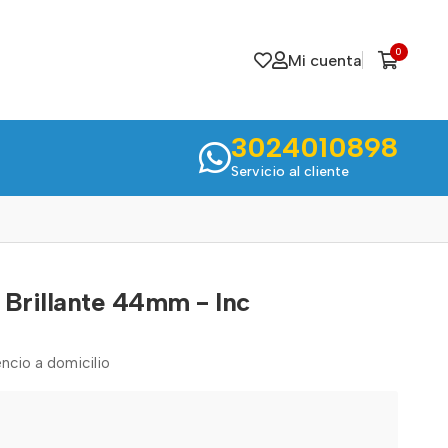
0
Mi cuenta
3024010898
Servicio al cliente
 Brillante 44mm - Inc
ncio a domicilio