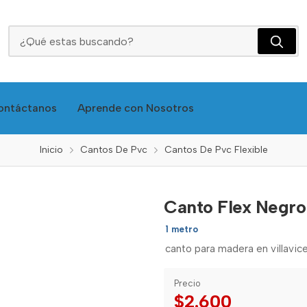
Canto Flex Negro Brillante 44mm - Inc
ontáctanos
Aprende con Nosotros
Inicio
Cantos De Pvc
Cantos De Pvc Flexible
Canto Flex Negro
1 metro
canto para madera en villavice
Precio
$2.600