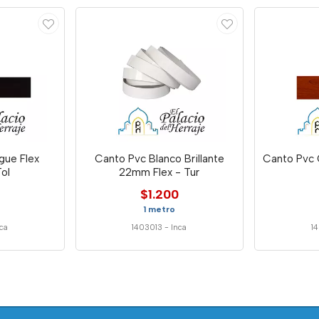
ue Flex
Canto Pvc Blanco Brillante
Canto Pvc
ol
22mm Flex - Tur
$1.200
1 metro
ca
1403013
-
Inca
1