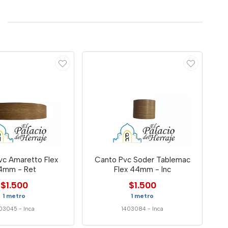
vc Amaretto Flex
Canto Pvc Soder Tablemac
4mm - Ret
Flex 44mm - Inc
$1.500
$1.500
1 metro
1 metro
403045
-
Inca
1403084
-
Inca