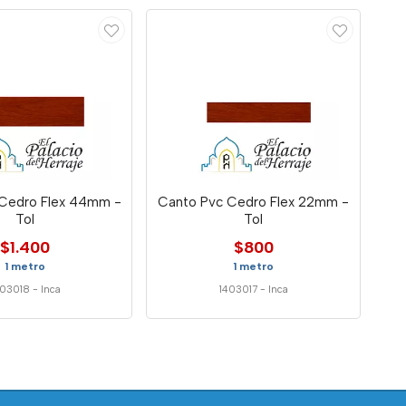
 Cedro Flex 44mm -
Canto Pvc Cedro Flex 22mm -
Tol
Tol
$1.400
$800
1 metro
1 metro
403018
-
Inca
1403017
-
Inca