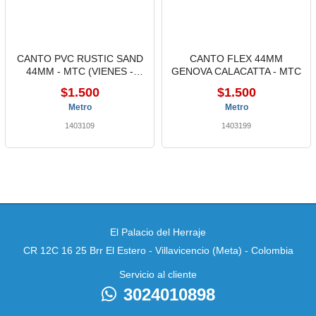
CANTO PVC RUSTIC SAND
CANTO FLEX 44MM
44MM - MTC (VIENES -
GENOVA CALACATTA - MTC
ROBLE)
$1.500
$1.500
Metro
Metro
1403109
1403199
El Palacio del Herraje
CR 12C 16 25 Brr El Estero - Villavicencio (Meta) - Colombia
Servicio al cliente
3024010898