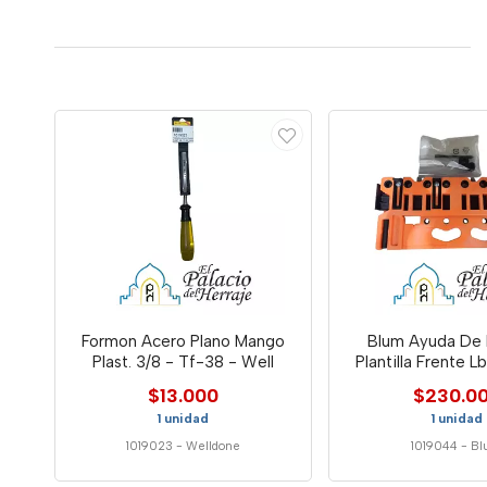
Formon Acero Plano Mango
Blum Ayuda De 
Plast. 3/8 - Tf-38 - Well
Plantilla Frente L
$13.000
$230.0
1 unidad
1 unidad
1019023
-
Welldone
1019044
-
Bl