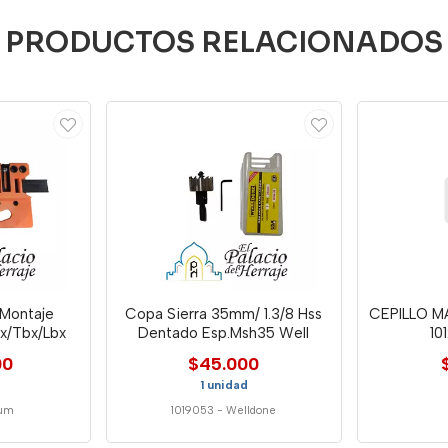
PRODUCTOS RELACIONADOS
Montaje
Copa Sierra 35mm/ 1.3/8 Hss
CEPILLO 
bx/Tbx/Lbx
Dentado Esp.Msh35 Well
10
00
$45.000
1 unidad
um
1019053
-
Welldone