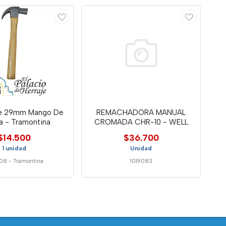
 De 29mm Mango De
REMACHADORA MANUAL
a - Tramontina
CROMADA CHR-10 - WELL
$14.500
$36.700
1 unidad
Unidad
008
-
Tramontina
1019083