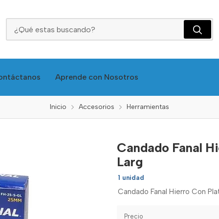
Candado Fanal Hierro Con Plata 3ll50mm Cuello Larg
ontáctanos
Aprende con Nosotros
Inicio
Accesorios
Herramientas
Candado Fanal Hi
Larg
1 unidad
Candado Fanal Hierro Con Plat
Precio