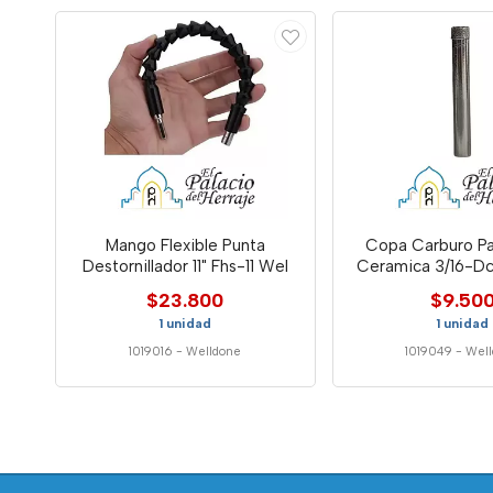
Mango Flexible Punta
Copa Carburo Pa
Destornillador 11" Fhs-11 Wel
Ceramica 3/16-Dc
$23.800
$9.50
1 unidad
1 unidad
1019016
-
Welldone
1019049
-
Well