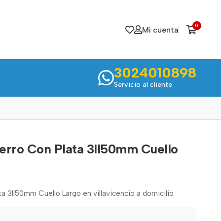
0
Mi cuenta
3024010898
Servicio al cliente
erro Con Plata 3ll50mm Cuello
a 3ll50mm Cuello Largo en villavicencio a domicilio