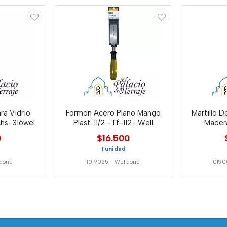
ra Vidrio
Formon Acero Plano Mango
Martillo
hs-316wel
Plast. 11/2 -Tf-112- Well
Mader
0
$16.500
1 unidad
done
1019025
-
Welldone
1019