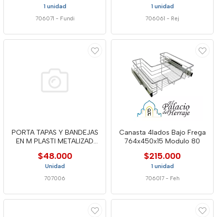
1 unidad
1 unidad
706071
-
Fundi
706061
-
Rej
PORTA TAPAS Y BANDEJAS
Canasta 4lados Bajo Frega
EN M PLASTI METALIZAD
764x450x15 Modulo 80
38691
$48.000
$215.000
Unidad
1 unidad
707006
706017
-
Feh