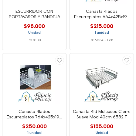
ESCURRIDOR CON
Canasta 4lados
PORTAVASOS Y BANDEJA
Escurreplatos 664x425x195
GRIS PIZARRA
6590cierresu
$98.000
$215.000
Unidad
1 unidad
707003
706034
-
Feh
Canasta 4lados
Canasta 4ld Multiusos Cierre
Escurreplatos 764x425x195
Suave Mod 40cm 6582 F
Feh 5826
$250.000
$155.000
1 unidad
Unidad